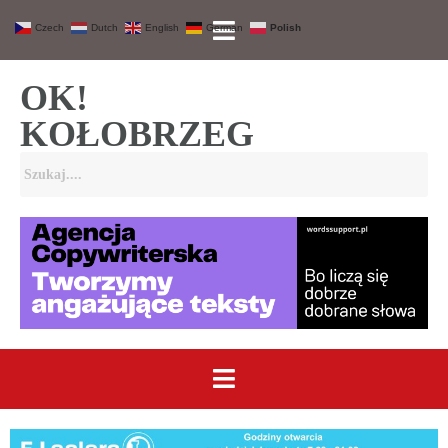
Czech
Dutch
English
German
Polish
OK!
KOŁOBRZEG