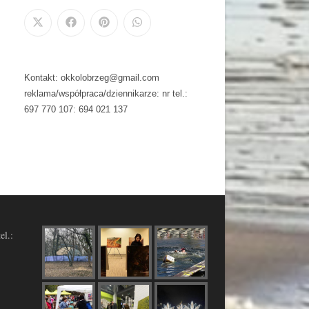
Kontakt: okkolobrzeg@gmail.com
reklama/współpraca/dziennikarze: nr tel.:
697 770 107: 694 021 137
el.: