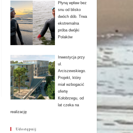
Płyną wpław bez
snu od blisko
dwóch dób. Trwa
ekstremalna
próba dwójki
Polaków
Inwestycja przy
ul.
Arciszewskiego.
Projekt, który
miał wzbogacić
ofertę
Kołobrzegu, od
lat czeka na
realizację
Udostępnij