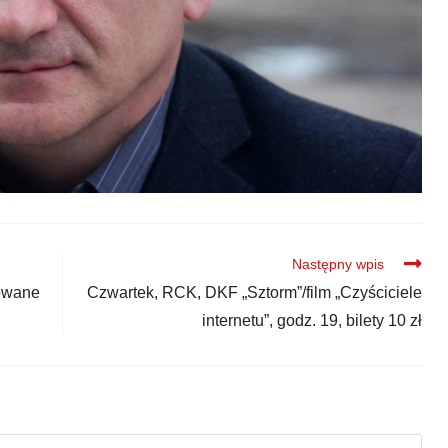
Następny wpis
powane
Czwartek, RCK, DKF „Sztorm”/film „Czyściciele
internetu”, godz. 19, bilety 10 zł