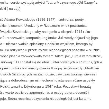
m koncercie wystąpią artyści
Teatru Muzycznego „Od Czapy”
z
lski
( na zdj.).
ość Adama Kowalskiego (1896-1947) – żołnierza, poety,
erskich piosenek. Urodzony w Rzeszowie wnuk powstańca
 Związku Strzeleckiego, aby następnie w sierpniu 1914 roku
z 2. rzeszowską kompanią Legionów. Już wtedy objawił się jego
ało – nierozerwalnie spleciony z polskim wojskiem, którego był
. Po odzyskaniu przez Polskę niepodległości pozostał w służbie
twość pisania zaowocowała tomami takimi jak „Lutnia w tornistrze”,
ześniowej 1939 dostał się do obozu internowanych w Rumunii, gdzie
pieśń polskich żołnierzy okresu II wojny światowej, tj. „Modlitwę
skich Sił Zbrojnych na Zachodzie, cały czas tworząc wiersze i
ktujące z dobrodusznym uśmiechem i dystansem różne aspekty
j Polski, zmarł w Edynburgu w 1947 roku. Pozostawił bogatą
órą warto ocalić od zapomnienia, a osobę autora docenić i
guje. Setna rocznica odzyskania niepodległości jest ku temu