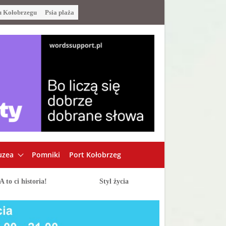
u Kołobrzegu
Psia plaża
zea
Pomniki
Port Kołobrzeg
A to ci historia!
Styl życia