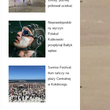
szkoły, później
próbował uciekać
Nieprawdopodob
ny wyczyn
Polaka!
Kubkowski
przepłynął Bałtyk
wpław
Sunrise Festival:
tłum tańczy na
plaży Centralnej
w Kołobrzegu