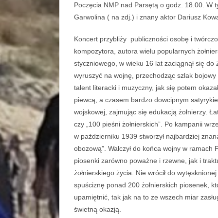
Poczęcia NMP nad Parsętą o godz. 18.00.
W ty
Garwolina ( na zdj.) i znany aktor
Dariusz Kowa
Koncert przybliży publiczności osobę i twórcz
kompozytora, autora wielu popularnych żołni
styczniowego, w wieku 16 lat zaciągnął się do
wyruszyć na wojnę, przechodząc szlak bojowy 
talent literacki i muzyczny, jak się potem okaz
piewcą, a czasem bardzo dowcipnym satyrykiem
wojskowej, zajmując się edukacją żołnierzy. Ła
czy „100 pieśni żołnierskich”. Po kampanii wr
w październiku 1939 stworzył najbardziej znaną 
obozową”. Walczył do końca wojny w ramach Pol
piosenki zarówno poważne i rzewne, jak i tra
żołnierskiego życia. Nie wrócił do wytęsknione
spuściznę ponad 200 żołnierskich piosenek, kt
upamiętnić, tak jak na to ze wszech miar zasłu
świetną okazją.