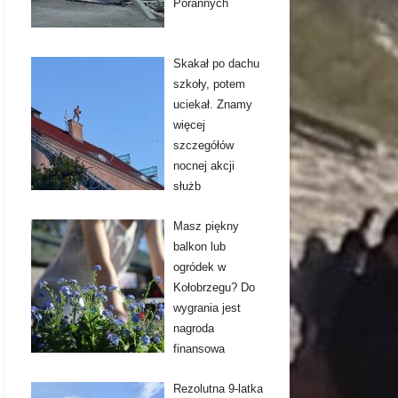
Porannych
Skakał po dachu
szkoły, potem
uciekał. Znamy
więcej
szczegółów
nocnej akcji
służb
Masz piękny
balkon lub
ogródek w
Kołobrzegu? Do
wygrania jest
nagroda
finansowa
Rezolutna 9-latka