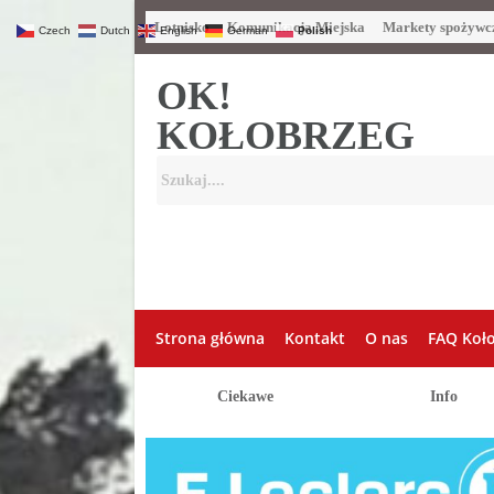
Lotnisko
Komunikacja Miejska
Markety spożywc
Czech
Dutch
English
German
Polish
OK!
KOŁOBRZEG
Strona główna
Kontakt
O nas
FAQ Koł
Ciekawe
Info