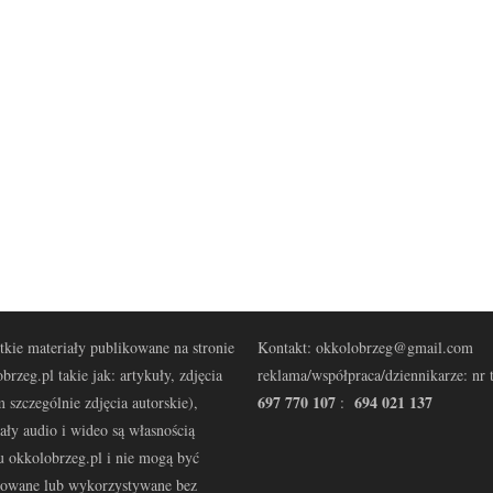
kie materiały publikowane na stronie
Kontakt: okkolobrzeg@gmail.com
brzeg.pl takie jak: artykuły, zdjęcia
reklama/współpraca/dziennikarze: nr t
697 770 107
694 021 137
 szczególnie zdjęcia autorskie),
:
ały audio i wideo są własnością
u okkolobrzeg.pl i nie mogą być
kowane lub wykorzystywane bez