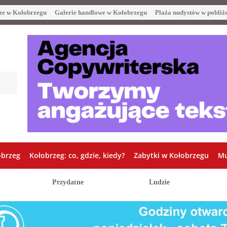
ze w Kołobrzegu
Galerie handlowe w Kołobrzegu
Plaża nudystów w pobliż
obrzeg
Kołobrzeg: co, gdzie, kiedy?
Zabytki w Kołobrzegu
Mu
Przydatne
Ludzie