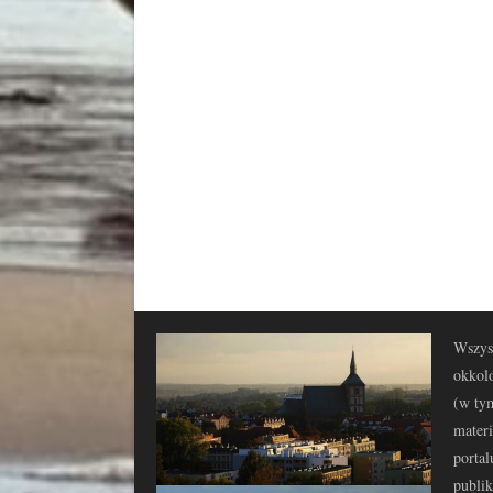
Wszyst
okkolo
(w tym
materi
portal
publi