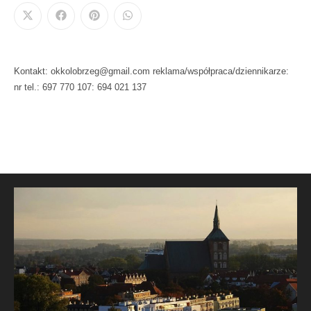
Kontakt: okkolobrzeg@gmail.com reklama/współpraca/dziennikarze:
nr tel.: 697 770 107: 694 021 137