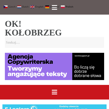
Czech
Dutch
English
German
Polish
OK!
KOŁOBRZEG