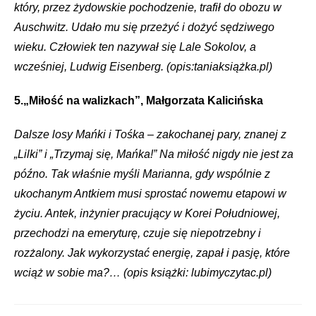
który, przez żydowskie pochodzenie, trafił do obozu w
Auschwitz. Udało mu się przeżyć i dożyć sędziwego
wieku. Człowiek ten nazywał się Lale Sokolov, a
wcześniej, Ludwig Eisenberg. (opis:taniaksiążka.pl)
5.„Miłość na walizkach”, Małgorzata Kalicińska
Dalsze losy Mańki i Tośka – zakochanej pary, znanej z
„Lilki” i „Trzymaj się, Mańka!” Na miłość nigdy nie jest za
późno. Tak właśnie myśli Marianna, gdy wspólnie z
ukochanym Antkiem musi sprostać nowemu etapowi w
życiu. Antek, inżynier pracujący w Korei Południowej,
przechodzi na emeryturę, czuje się niepotrzebny i
rozżalony. Jak wykorzystać energię, zapał i pasję, które
wciąż w sobie ma?… (opis książki: lubimyczytac.pl)