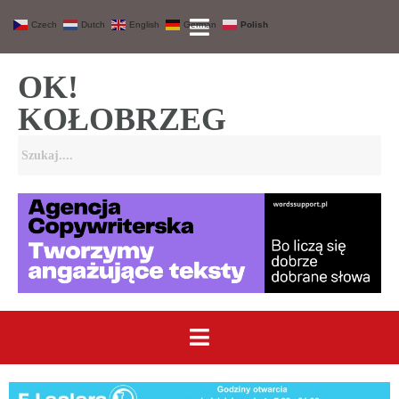
Czech
Dutch
English
German
Polish
OK!
KOŁOBRZEG