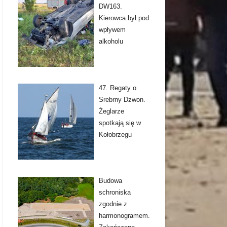
DW163.
Kierowca był pod
wpływem
alkoholu
47. Regaty o
Srebrny Dzwon.
Żeglarze
spotkają się w
Kołobrzegu
Budowa
schroniska
zgodnie z
harmonogramem.