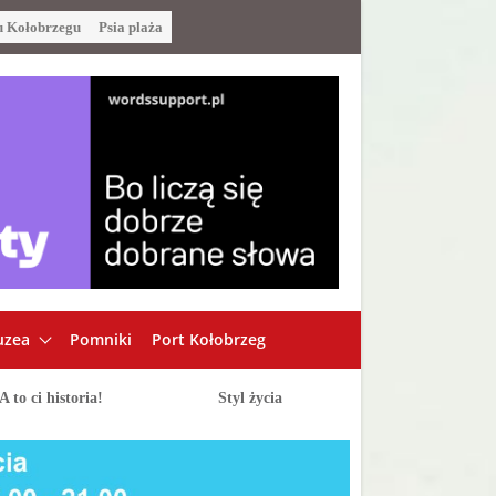
u Kołobrzegu
Psia plaża
zea
Pomniki
Port Kołobrzeg
A to ci historia!
Styl życia