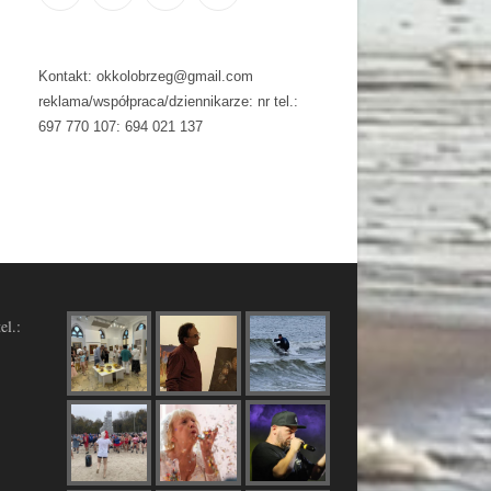
Kontakt: okkolobrzeg@gmail.com
reklama/współpraca/dziennikarze: nr tel.:
697 770 107: 694 021 137
el.: