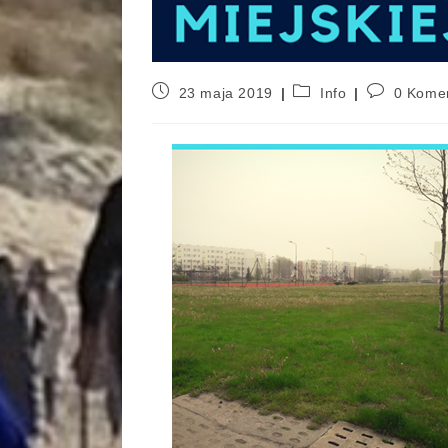
23 maja 2019
Info
0 Kome