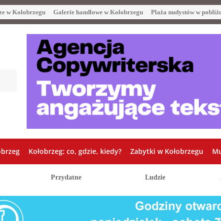
ze w Kołobrzegu
Galerie handlowe w Kołobrzegu
Plaża nudystów w pobliż
obrzeg
Kołobrzeg: co, gdzie, kiedy?
Zabytki w Kołobrzegu
Mu
Przydatne
Ludzie