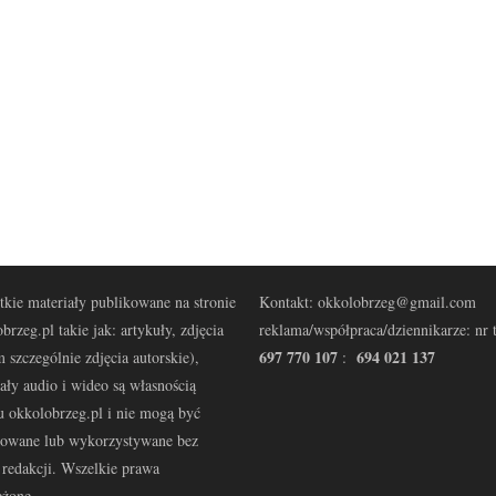
kie materiały publikowane na stronie
Kontakt: okkolobrzeg@gmail.com
brzeg.pl takie jak: artykuły, zdjęcia
reklama/współpraca/dziennikarze: nr t
697 770 107
694 021 137
 szczególnie zdjęcia autorskie),
:
ały audio i wideo są własnością
u okkolobrzeg.pl i nie mogą być
kowane lub wykorzystywane bez
redakcji. Wszelkie prawa
eżone.