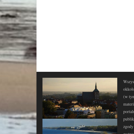
Wszyst
okkolo
(w tym
materi
portal
publi
zgody 
zastrz