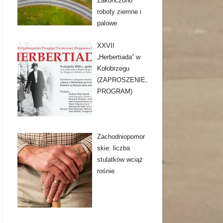
Zakończono
roboty ziemne i
palowe
XXVII
„Herbertiada” w
Kołobrzegu
(ZAPROSZENIE,
PROGRAM)
Zachodniopomor
skie: liczba
stulatków wciąż
rośnie