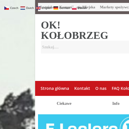
Lotnisko
Komunikacja Miejska
Markety spożywc
Czech
Dutch
English
German
Polish
OK!
KOŁOBRZEG
Strona główna
Kontakt
O nas
FAQ Koł
Ciekawe
Info