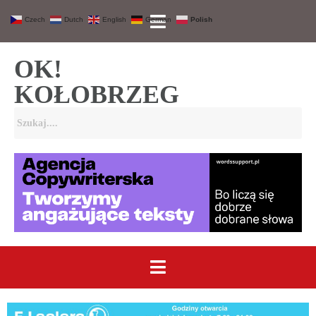
Czech
Dutch
English
German
Polish
OK!
KOŁOBRZEG