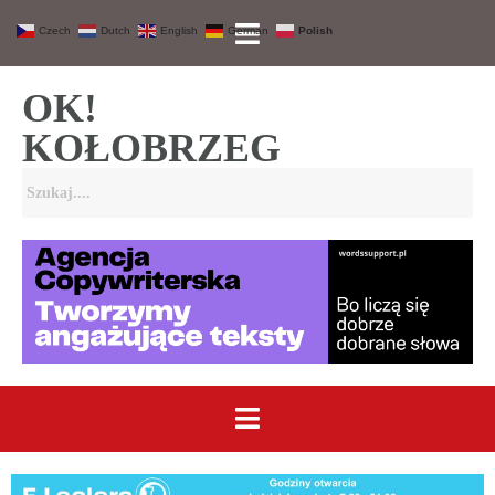
Czech
Dutch
English
German
Polish
OK!
KOŁOBRZEG