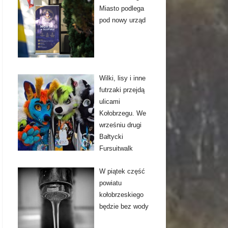
Miasto podlega
pod nowy urząd
Wilki, lisy i inne
futrzaki przejdą
ulicami
Kołobrzegu. We
wrześniu drugi
Bałtycki
Fursuitwalk
W piątek część
powiatu
kołobrzeskiego
będzie bez wody