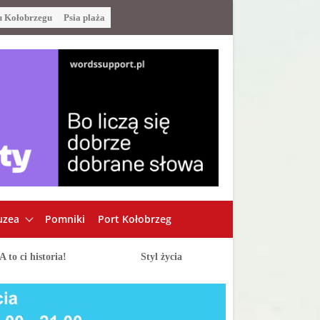
u Kołobrzegu
Psia plaża
zea
Pomniki
Port Kołobrzeg
A to ci historia!
Styl życia