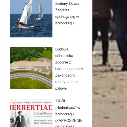
Srebrny Dzwon.
Żeglarze
spotkają się w
Kołobrzegu
Budowa
schroniska
zgodnie z
harmonogramem.
Zakończono
roboty ziemne i
palowe
XXVII
„Herbertiada” w
Kołobrzegu
(ZAPROSZENIE,