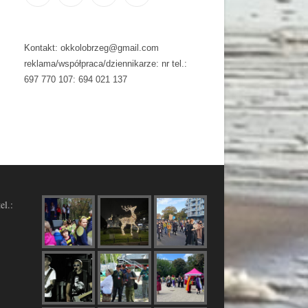
Kontakt: okkolobrzeg@gmail.com
reklama/współpraca/dziennikarze: nr tel.:
697 770 107: 694 021 137
el.: