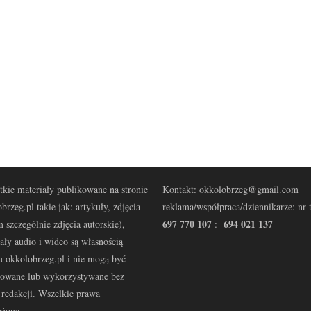
kie materiały publikowane na stronie
Kontakt: okkolobrzeg@gmail.com
brzeg.pl takie jak: artykuły, zdjęcia
reklama/współpraca/dziennikarze: nr t
697 770 107
694 021 137
 szczególnie zdjęcia autorskie),
:
ały audio i wideo są własnością
u okkolobrzeg.pl i nie mogą być
kowane lub wykorzystywane bez
redakcji. Wszelkie prawa
eżone.