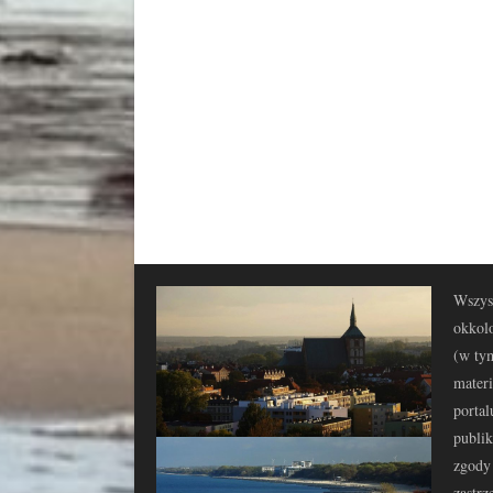
Wszyst
okkolo
(w tym
materi
portal
publi
zgody 
zastrz