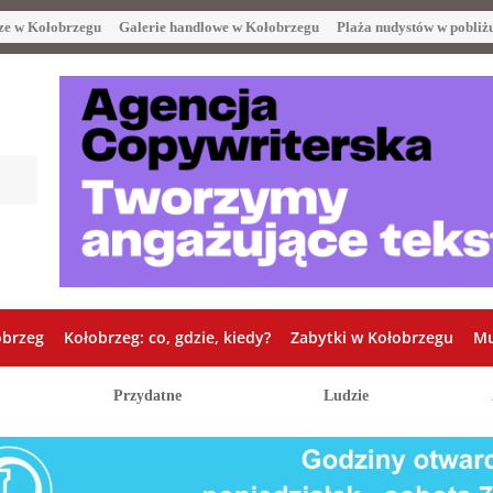
ze w Kołobrzegu
Galerie handlowe w Kołobrzegu
Plaża nudystów w pobliż
obrzeg
Kołobrzeg: co, gdzie, kiedy?
Zabytki w Kołobrzegu
Mu
Przydatne
Ludzie