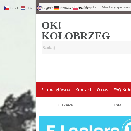
Lotnisko
Komunikacja Miejska
Markety spożywc
Czech
Dutch
English
German
Polish
OK!
KOŁOBRZEG
Strona główna
Kontakt
O nas
FAQ Koł
Ciekawe
Info