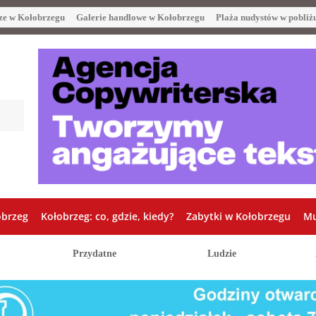
ze w Kołobrzegu
Galerie handlowe w Kołobrzegu
Plaża nudystów w pobliż
obrzeg
Kołobrzeg: co, gdzie, kiedy?
Zabytki w Kołobrzegu
Mu
Przydatne
Ludzie