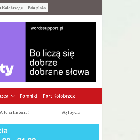
u Kołobrzegu
Psia plaża
zea
Pomniki
Port Kołobrzeg
A to ci historia!
Styl życia