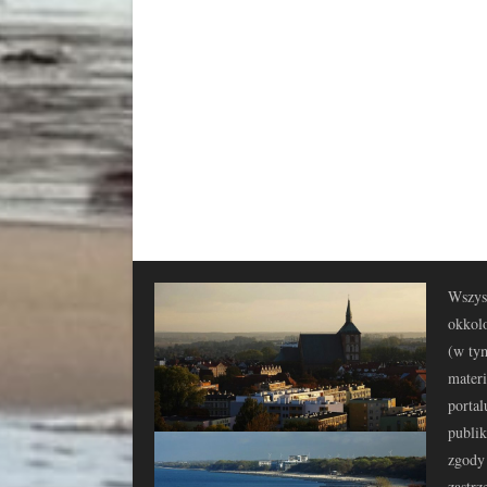
Wszyst
okkolo
(w tym
materi
portal
publi
zgody 
zastrz