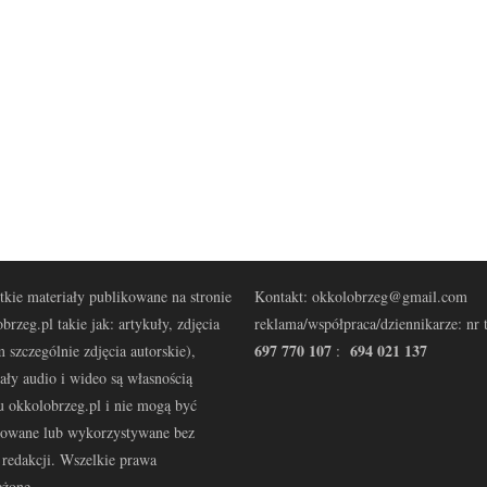
kie materiały publikowane na stronie
Kontakt: okkolobrzeg@gmail.com
brzeg.pl takie jak: artykuły, zdjęcia
reklama/współpraca/dziennikarze: nr t
697 770 107
694 021 137
 szczególnie zdjęcia autorskie),
:
ały audio i wideo są własnością
u okkolobrzeg.pl i nie mogą być
kowane lub wykorzystywane bez
redakcji. Wszelkie prawa
eżone.