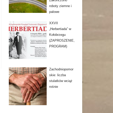
Zakończono
roboty ziemne i
palowe
XXVII
„Herbertiada” w
Kołobrzegu
(ZAPROSZENIE,
PROGRAM)
Zachodniopomor
skie: liczba
stulatków wciąż
rośnie