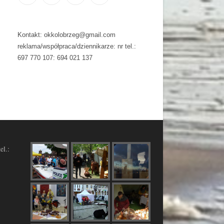
Kontakt: okkolobrzeg@gmail.com
reklama/współpraca/dziennikarze: nr tel.:
697 770 107: 694 021 137
el.: