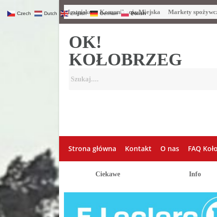
Lotnisko
Komunikacja Miejska
Markety spożywc
Czech
Dutch
English
German
Polish
OK!
KOŁOBRZEG
Strona główna
Kontakt
O nas
FAQ Koł
Ciekawe
Info