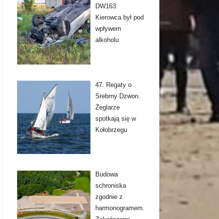
DW163.
Kierowca był pod
wpływem
alkoholu
47. Regaty o
Srebrny Dzwon.
Żeglarze
spotkają się w
Kołobrzegu
Budowa
schroniska
zgodnie z
harmonogramem.