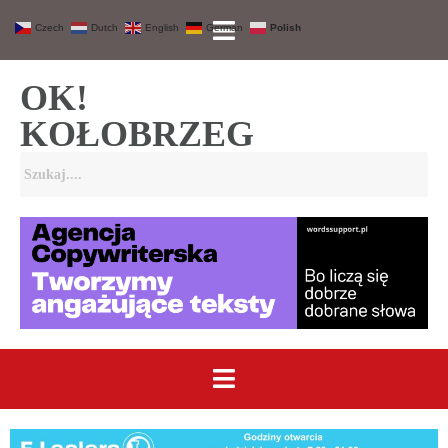
Czech
Dutch
English
German
Polish
OK!
KOŁOBRZEG