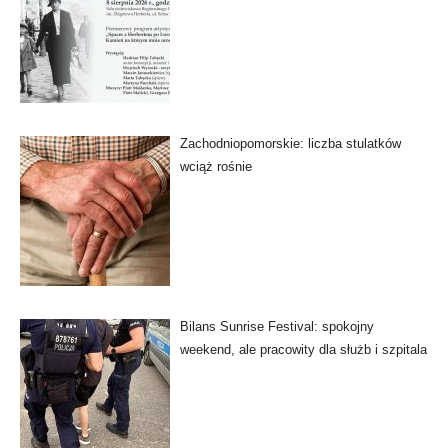
Zachodniopomorskie: liczba stulatków
wciąż rośnie
Bilans Sunrise Festival: spokojny
weekend, ale pracowity dla służb i szpitala