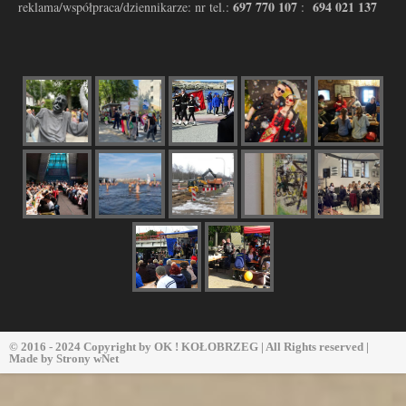
697 770 107
694 021 137
reklama/współpraca/dziennikarze: nr tel.:
:
© 2016 - 2024 Copyright by
OK ! KOŁOBRZEG
| All Rights reserved |
Made by
Strony wNet