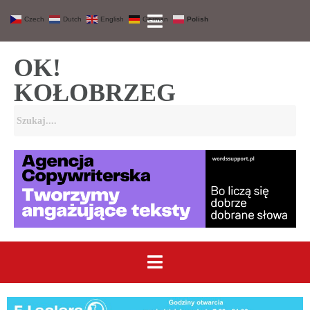
Czech
Dutch
English
German
Polish
OK!
KOŁOBRZEG