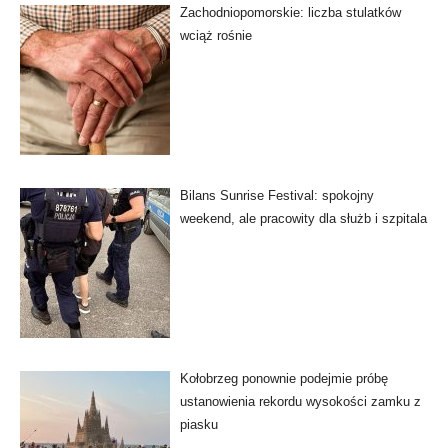
Zachodniopomorskie: liczba stulatków
wciąż rośnie
Bilans Sunrise Festival: spokojny
weekend, ale pracowity dla służb i szpitala
Kołobrzeg ponownie podejmie próbę
ustanowienia rekordu wysokości zamku z
piasku