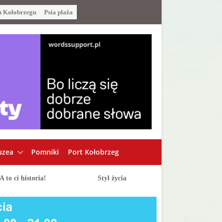
u Kołobrzegu
Psia plaża
zea
Pomniki
Port Kołobrzeg
A to ci historia!
Styl życia