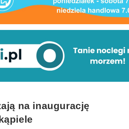
ają na inaugurację
kąpiele