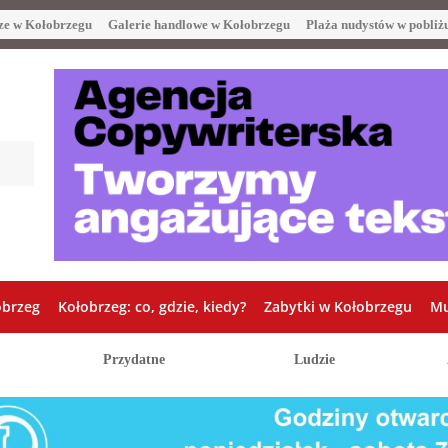
ze w Kołobrzegu
Galerie handlowe w Kołobrzegu
Plaża nudystów w pobliż
obrzeg
Kołobrzeg: co, gdzie, kiedy?
Zabytki w Kołobrzegu
Mu
Przydatne
Ludzie