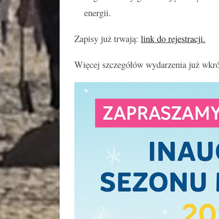
energii.
Zapisy już trwają:
link do rejestracji.
Więcej szczegółów wydarzenia już wkró