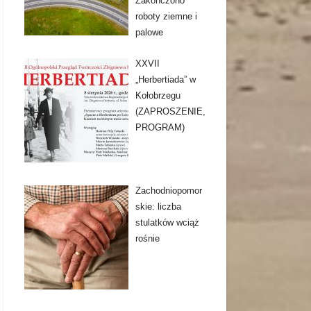
Zakończono
roboty ziemne i
palowe
XXVII
„Herbertiada” w
Kołobrzegu
(ZAPROSZENIE,
PROGRAM)
Zachodniopomor
skie: liczba
stulatków wciąż
rośnie