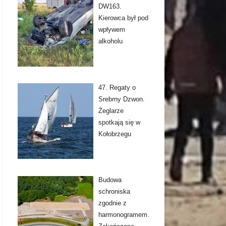
DW163.
Kierowca był pod
wpływem
alkoholu
47. Regaty o
Srebrny Dzwon.
Żeglarze
spotkają się w
Kołobrzegu
Budowa
schroniska
zgodnie z
harmonogramem.