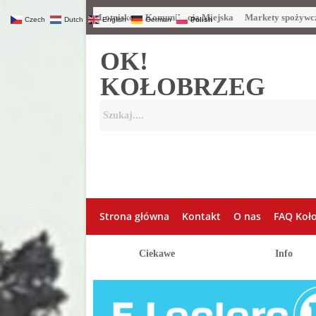
Lotnisko
Komunikacja Miejska
Markety spożywc
Czech
Dutch
English
German
Polish
OK!
KOŁOBRZEG
Strona główna
Kontakt
O nas
FAQ Koł
Ciekawe
Info