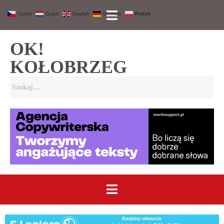
Czech
Dutch
English
German
Polish
OK!
KOŁOBRZEG