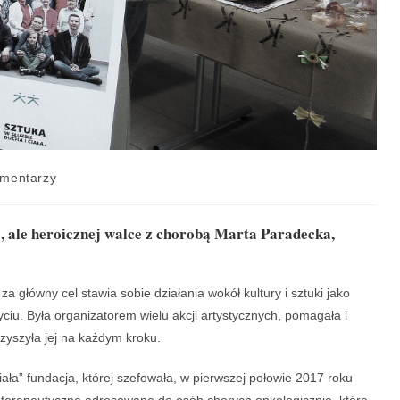
mentarzy
j, ale heroicznej walce z chorobą Marta Paradecka,
a główny cel stawia sobie działania wokół kultury i sztuki jako
ciu. Była organizatorem wielu akcji artystycznych, pomagała i
rzyszyła jej na każdym kroku.
ała” fundacja, której szefowała, w pierwszej połowie 2017 roku
– terapeutyczne adresowane do osób chorych onkologicznie, które