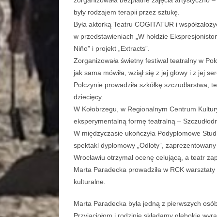
były rodzajem terapii przez sztukę.
Była aktorką Teatru COGITATUR i współzałoży
w przedstawieniach „W hołdzie Ekspresjonistom
Niňo” i projekt „Extracts”.
Zorganizowała świetny festiwal teatralny w Poł
jak sama mówiła, wziął się z jej głowy i z jej
Połczynie prowadziła szkółkę szczudlarstwa, t
dziecięcy.
W Kołobrzegu, w Regionalnym Centrum Kultury 
eksperymentalną formę teatralną – Szczudłod
W międzyczasie ukończyła Podyplomowe Studia
spektakl dyplomowy „Odloty”, zaprezentowany
Wrocławiu otrzymał ocenę celującą, a teatr 
Marta Paradecka prowadziła w RCK warsztaty s
kulturalne.
Marta Paradecka była jedną z pierwszych osób
Przyjaciołom i rodzinie składamy głębokie wyr