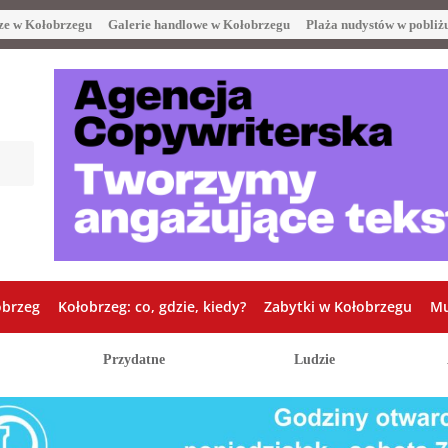
ze w Kołobrzegu
Galerie handlowe w Kołobrzegu
Plaża nudystów w pobliż
obrzeg
Kołobrzeg: co, gdzie, kiedy?
Zabytki w Kołobrzegu
Mu
Przydatne
Ludzie