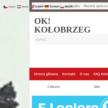
Lotnisko
Komunikacja Miejska
Markety spożywc
Czech
Dutch
English
German
Polish
OK!
KOŁOBRZEG
Strona główna
Kontakt
O nas
FAQ Koł
Ciekawe
Info