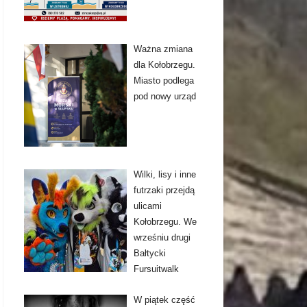
Ważna zmiana
dla Kołobrzegu.
Miasto podlega
pod nowy urząd
Wilki, lisy i inne
futrzaki przejdą
ulicami
Kołobrzegu. We
wrześniu drugi
Bałtycki
Fursuitwalk
W piątek część