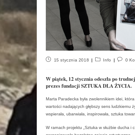
15 stycznia 2018
Info
0 Ko
W piątek, 12 stycznia odeszła po trudne
prezes fundacji SZTUKA DLA ŻYCIA.
Marta Paradecka była zwolennikiem idei, która z
wartości nadających głębszy sens ludzkiemu ży
wspierała, ubarwiała, inspirowała, sztuka towa
W ramach projektu „Sztuka w służbie ducha i ci
zorganizowała bezpłatne zajęcia artystyczno 