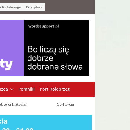
u Kołobrzegu
Psia plaża
zea
Pomniki
Port Kołobrzeg
A to ci historia!
Styl życia