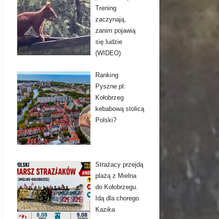
Trening
zaczynają,
zanim pojawią
się ludzie
(WIDEO)
Ranking
Pyszne.pl:
Kołobrzeg
kebabową stolicą
Polski?
Strażacy przejdą
plażą z Mielna
do Kołobrzegu.
Idą dla chorego
Kazika