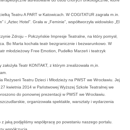
cielką Teatru A PART w Katowicach. W COGITATUR zagrała m.in.
” i „Aztec Hotel”. Grała w „Feminie”, współtworzyła widowisko „El
czynie Zdroju – Połczyńskie Impresje Teatralne, na który pomysł,
 serca. Bo Marta kochała teatr bezgranicznie i bezwarunkowo. W
eatr młodzieżowy Free Emotion, Pudełko Marzeń i teatrzyk
założyła Teatr KONTAKT, z którym zrealizowała m,in.
ram.
 Reżyserii Teatru Dzieci i Młodzieży na PWST we Wrocławiu. Jej
 27 kwietnia 2014 w Państwowej Wyższej Szkole Teatralnej we
zaproszono do ponownej prezentacji w PWST we Wrocławiu.
zczudlarskie, organizowała spektakle, warsztaty i wydarzenia
 z jaką podjęliśmy współpracę po powstaniu naszego portalu.
azy współczucia.