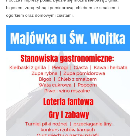
Podczas imprezy posilić będzie się można kiełbasą z grilla,
bigosem, zupą rybną i pomidorową, chlebem ze smalcem i
ogórkiem oraz domowymi ciastami.