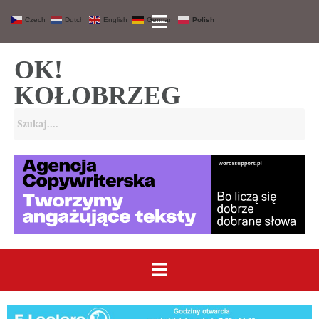
Czech
Dutch
English
German
Polish
OK!
KOŁOBRZEG