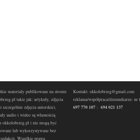
kie materiały publikowane na stronie
Kontakt: okkolobrzeg@gmail.com
brzeg.pl takie jak: artykuły, zdjęcia
reklama/współpraca/dziennikarze: nr t
697 770 107
694 021 137
 szczególnie zdjęcia autorskie),
:
ały audio i wideo są własnością
u okkolobrzeg.pl i nie mogą być
kowane lub wykorzystywane bez
redakcji. Wszelkie prawa