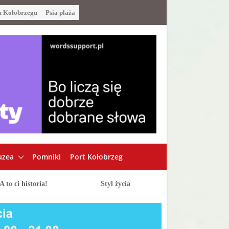
u Kołobrzegu
Psia plaża
zea
Pomniki
Port Kołobrzeg
A to ci historia!
Styl życia