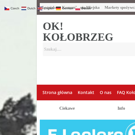
Lotnisko
Komunikacja Miejska
Markety spożywc
Czech
Dutch
English
German
Polish
OK!
KOŁOBRZEG
Strona główna
Kontakt
O nas
FAQ Koł
Ciekawe
Info