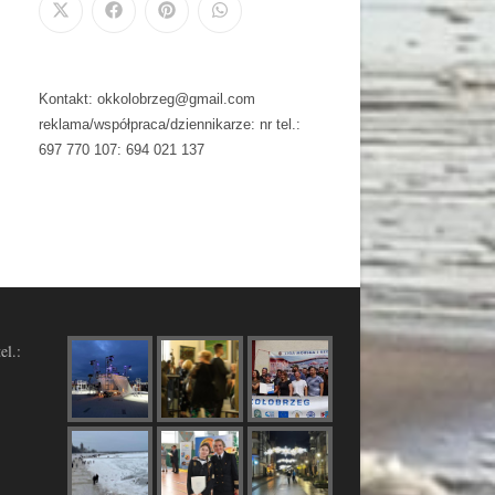
Kontakt: okkolobrzeg@gmail.com
reklama/współpraca/dziennikarze: nr tel.:
697 770 107: 694 021 137
el.: