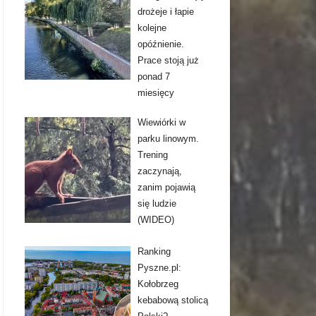
drożeje i łapie
kolejne
opóźnienie.
Prace stoją już
ponad 7
miesięcy
Wiewiórki w
parku linowym.
Trening
zaczynają,
zanim pojawią
się ludzie
(WIDEO)
Ranking
Pyszne.pl:
Kołobrzeg
kebabową stolicą