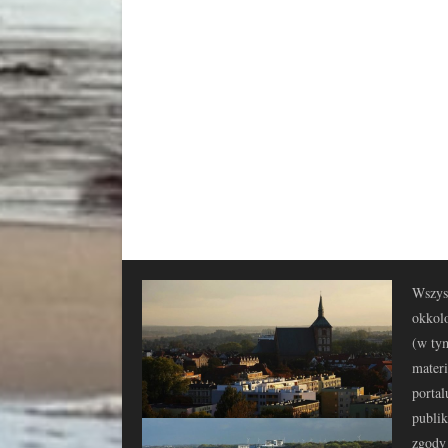
Wszyst
okkolo
(w tym
materi
portal
publi
zgody 