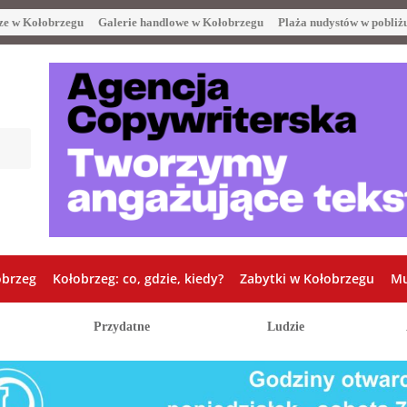
ze w Kołobrzegu
Galerie handlowe w Kołobrzegu
Plaża nudystów w pobliż
obrzeg
Kołobrzeg: co, gdzie, kiedy?
Zabytki w Kołobrzegu
Mu
Przydatne
Ludzie