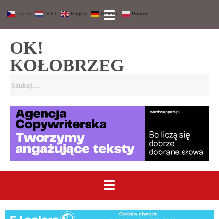
Czech
Dutch
English
German
Polish
OK!
KOŁOBRZEG