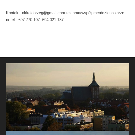
Kontakt: okkolobrzeg@gmail.com reklama/współpraca/dziennikarze:
nr tel.: 697 770 107: 694 021 137