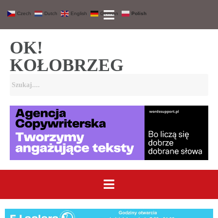
Czech
Dutch
English
German
Polish
OK!
KOŁOBRZEG