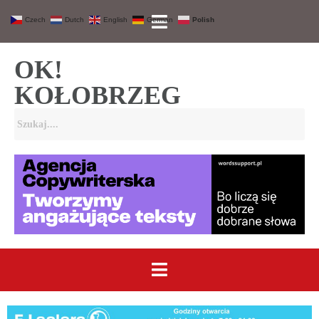
Czech
Dutch
English
German
Polish
OK!
KOŁOBRZEG