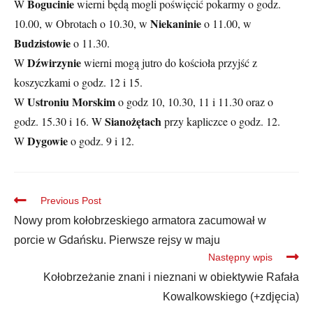
Bogucinie
W
wierni będą mogli poświęcić pokarmy o godz.
Niekaninie
10.00, w Obrotach o 10.30, w
o 11.00, w
Budzistowie
o 11.30.
Dźwirzynie
W
wierni mogą jutro do kościoła przyjść z
koszyczkami o godz. 12 i 15.
Ustroniu Morskim
W
o godz 10, 10.30, 11 i 11.30 oraz o
Sianożętach
godz. 15.30 i 16. W
przy kapliczce o godz. 12.
Dygowie
W
o godz. 9 i 12.
Previous Post
Nowy prom kołobrzeskiego armatora zacumował w
porcie w Gdańsku. Pierwsze rejsy w maju
Następny wpis
Kołobrzeżanie znani i nieznani w obiektywie Rafała
Kowalkowskiego (+zdjęcia)