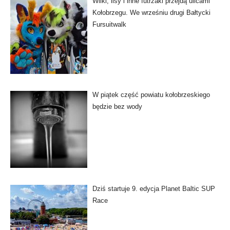
Wilki, lisy i inne futrzaki przejdą ulicami
Kołobrzegu. We wrześniu drugi Bałtycki
Fursuitwalk
W piątek część powiatu kołobrzeskiego
będzie bez wody
Dziś startuje 9. edycja Planet Baltic SUP
Race