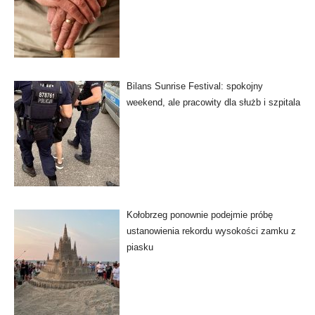
Bilans Sunrise Festival: spokojny
weekend, ale pracowity dla służb i szpitala
Kołobrzeg ponownie podejmie próbę
ustanowienia rekordu wysokości zamku z
piasku