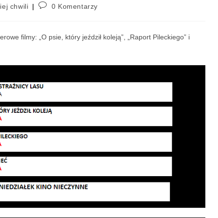
iej chwili
0 Komentarzy
we filmy: „O psie, który jeździł koleją”, „Raport Pileckiego” i