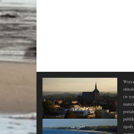
Wszyst
okkolo
(w tym
materi
portal
publi
zgody 
zastrz