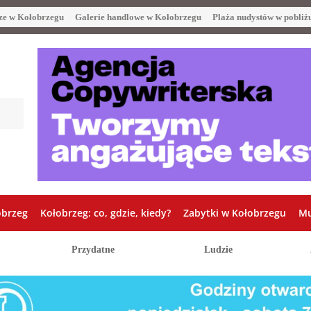
ze w Kołobrzegu
Galerie handlowe w Kołobrzegu
Plaża nudystów w pobliż
obrzeg
Kołobrzeg: co, gdzie, kiedy?
Zabytki w Kołobrzegu
Mu
Przydatne
Ludzie