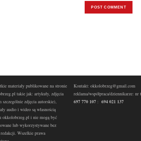
kie materiały publikowane na stronie
Kontakt: okkolobrzeg@gmail.com
brzeg.pl takie jak: artykuły, zdjęcia
reklama/współpraca/dziennikarze: nr t
697 770 107
694 021 137
 szczególnie zdjęcia autorskie),
:
ały audio i wideo są własnością
u okkolobrzeg.pl i nie mogą być
kowane lub wykorzystywane bez
redakcji. Wszelkie prawa
eżone.