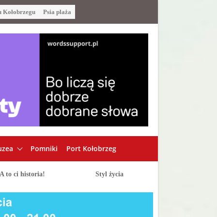
u Kołobrzegu
Psia plaża
zea
Pomniki
Port Kołobrzeg
A to ci historia!
Styl życia