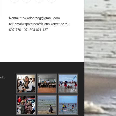
Kontakt: okkolobrzeg@gmail.com
reklama/współpraca/dziennikarze: nr tel.:
697 770 107: 694 021 137
el.: