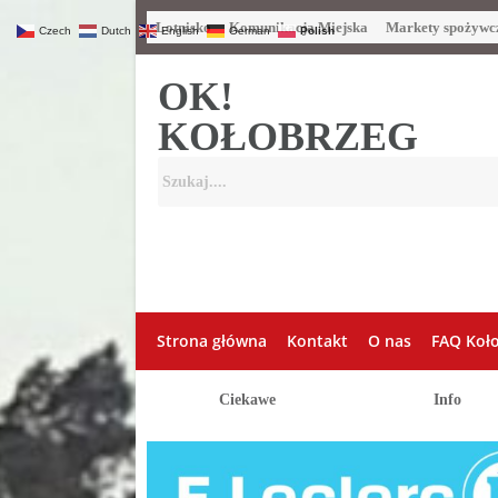
Lotnisko
Komunikacja Miejska
Markety spożywc
Czech
Dutch
English
German
Polish
OK!
KOŁOBRZEG
Strona główna
Kontakt
O nas
FAQ Koł
Ciekawe
Info