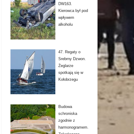
DW163.
Kierowca był pod
wpływem
alkoholu
47. Regaty o
Srebrny Dzwon.
Żeglarze
spotkają się w
Kołobrzegu
Budowa
schroniska
zgodnie z
harmonogramem.