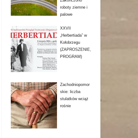
Zakończono
roboty ziemne i
palowe
XXVII
„Herbertiada” w
Kołobrzegu
(ZAPROSZENIE,
PROGRAM)
Zachodniopomor
skie: liczba
stulatków wciąż
rośnie