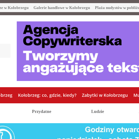
ze w Kołobrzegu
Galerie handlowe w Kołobrzegu
Plaża nudystów w pobliż
obrzeg
Kołobrzeg: co, gdzie, kiedy?
Zabytki w Kołobrzegu
Mu
Przydatne
Ludzie