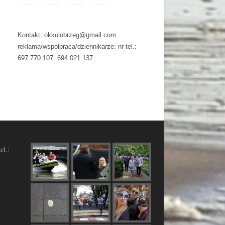
Kontakt: okkolobrzeg@gmail.com
reklama/współpraca/dziennikarze: nr tel.:
697 770 107: 694 021 137
el.: