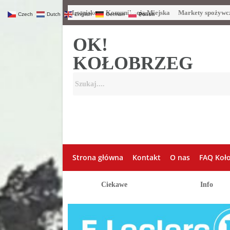
Lotnisko
Komunikacja Miejska
Markety spożywc
Czech
Dutch
English
German
Polish
OK!
KOŁOBRZEG
Strona główna
Kontakt
O nas
FAQ Koł
Ciekawe
Info