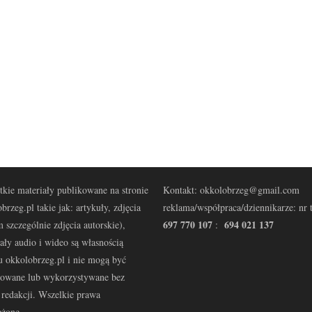
kie materiały publikowane na stronie
Kontakt: okkolobrzeg@gmail.com
brzeg.pl takie jak: artykuły, zdjęcia
reklama/współpraca/dziennikarze: nr t
697 770 107
694 021 137
 szczególnie zdjęcia autorskie),
:
ały audio i wideo są własnością
u okkolobrzeg.pl i nie mogą być
kowane lub wykorzystywane bez
redakcji. Wszelkie prawa
eżone.