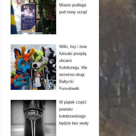
Miasto podlega
pod nowy urząd
Wilki, lisy i inne
futrzaki przejdą
ulicami
Kołobrzegu. We
wrześniu drugi
Bałtycki
Fursuitwalk
W piątek część
powiatu
kołobrzeskiego
będzie bez wody