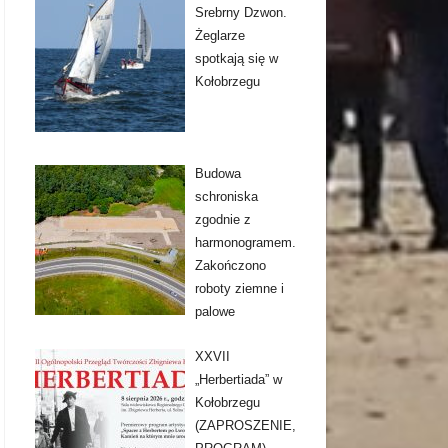
Srebrny Dzwon.
Żeglarze
spotkają się w
Kołobrzegu
Budowa
schroniska
zgodnie z
harmonogramem.
Zakończono
roboty ziemne i
palowe
XXVII
„Herbertiada” w
Kołobrzegu
(ZAPROSZENIE,