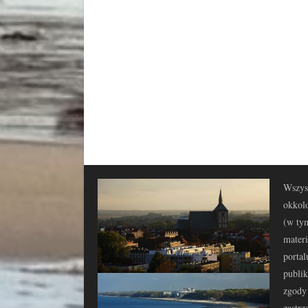
Wszyst
okkolo
(w tym
materi
portal
publi
zgody 
zastrz