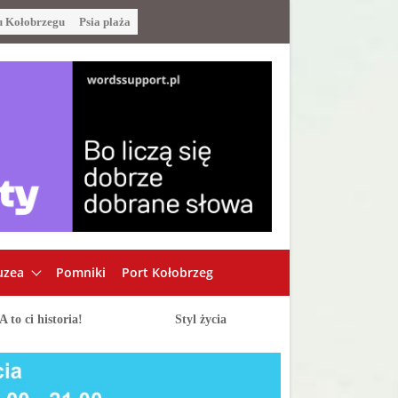
u Kołobrzegu
Psia plaża
zea
Pomniki
Port Kołobrzeg
A to ci historia!
Styl życia