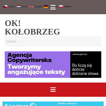
Czech
Dutch
English
German
Polish
OK!
KOŁOBRZEG