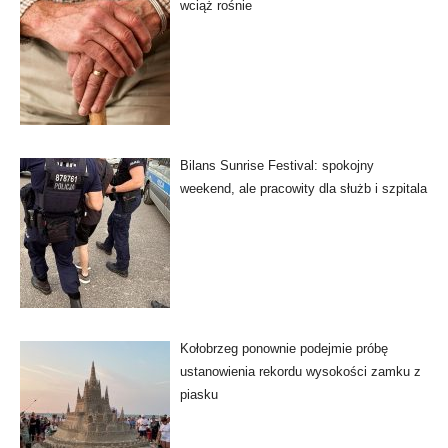
wciąż rośnie
Bilans Sunrise Festival: spokojny
weekend, ale pracowity dla służb i szpitala
Kołobrzeg ponownie podejmie próbę
ustanowienia rekordu wysokości zamku z
piasku