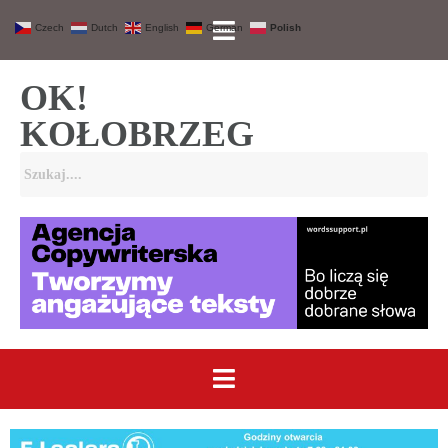
Czech
Dutch
English
German
Polish
OK!
KOŁOBRZEG