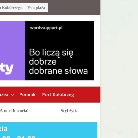
u Kołobrzegu
Psia plaża
zea
Pomniki
Port Kołobrzeg
A to ci historia!
Styl życia