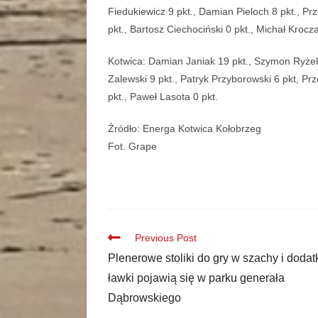
Fiedukiewicz 9 pkt., Damian Pieloch 8 pkt., P
pkt., Bartosz Ciechociński 0 pkt., Michał Krocz
Kotwica: Damian Janiak 19 pkt., Szymon Ryżek 
Zalewski 9 pkt., Patryk Przyborowski 6 pkt, Pr
pkt., Paweł Lasota 0 pkt.
Źródło: Energa Kotwica Kołobrzeg
Fot. Grape
Previous Post
Plenerowe stoliki do gry w szachy i doda
ławki pojawią się w parku generała
Dąbrowskiego