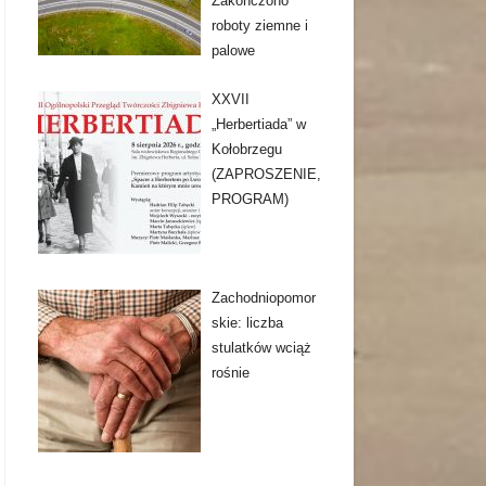
Zakończono
roboty ziemne i
palowe
XXVII
„Herbertiada” w
Kołobrzegu
(ZAPROSZENIE,
PROGRAM)
Zachodniopomor
skie: liczba
stulatków wciąż
rośnie