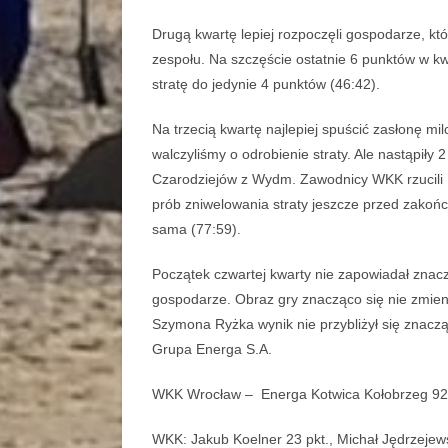
Drugą kwartę lepiej rozpoczęli gospodarze, kt
zespołu. Na szczęście ostatnie 6 punktów w kw
stratę do jedynie 4 punktów (46:42).
Na trzecią kwartę najlepiej spuścić zasłonę mil
walczyliśmy o odrobienie straty. Ale nastąpił
Czarodziejów z Wydm. Zawodnicy WKK rzucili
prób zniwelowania straty jeszcze przed zakoń
sama (77:59).
Początek czwartej kwarty nie zapowiadał znacz
gospodarze. Obraz gry znacząco się nie zmien
Szymona Ryżka wynik nie przybliżył się znacz
Grupa Energa S.A.
WKK Wrocław – Energa Kotwica Kołobrzeg 92:7
WKK: Jakub Koelner 23 pkt., Michał Jędrzejews