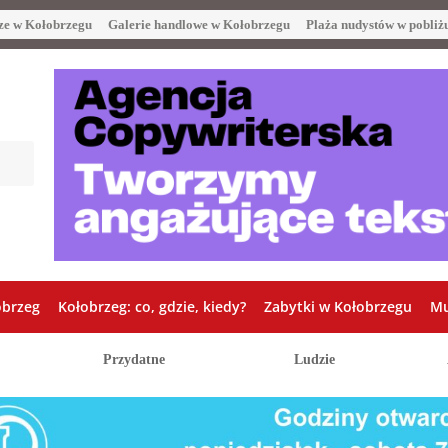
ze w Kołobrzegu
Galerie handlowe w Kołobrzegu
Plaża nudystów w pobliż
obrzeg
Kołobrzeg: co, gdzie, kiedy?
Zabytki w Kołobrzegu
Mu
Przydatne
Ludzie