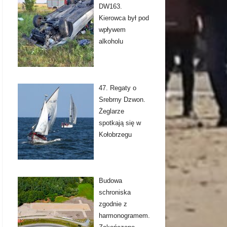
DW163.
Kierowca był pod
wpływem
alkoholu
47. Regaty o
Srebrny Dzwon.
Żeglarze
spotkają się w
Kołobrzegu
Budowa
schroniska
zgodnie z
harmonogramem.