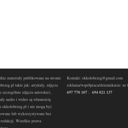
kie materiały publikowane na stronie
Kontakt: okkolobrzeg@gmail.com
brzeg.pl takie jak: artykuły, zdjęcia
reklama/współpraca/dziennikarze: nr t
697 770 107
694 021 137
 szczególnie zdjęcia autorskie),
:
ały audio i wideo są własnością
u okkolobrzeg.pl i nie mogą być
kowane lub wykorzystywane bez
redakcji. Wszelkie prawa
eżone.