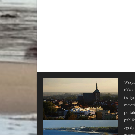
Wszyst
okkolo
(w tym
materi
portal
publi
zgody 
zastrz