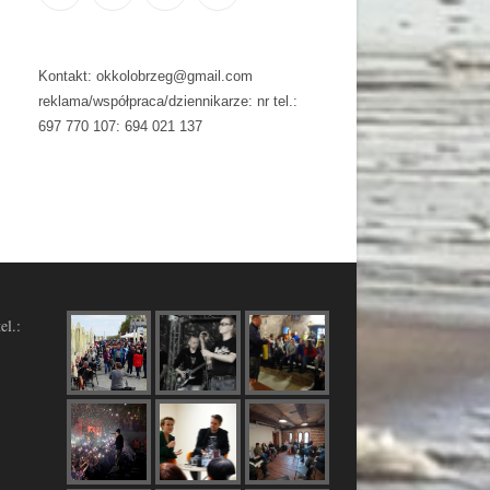
Kontakt: okkolobrzeg@gmail.com
reklama/współpraca/dziennikarze: nr tel.:
697 770 107: 694 021 137
el.: