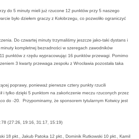
órzy do 5 minuty mieli już rzucone 12 punktów przy 5 naszego
arcie było dziełem graczy z Kołobrzegu, co pozwoliło ograniczyć
czenia. Do czwartej minuty trzymaliśmy jeszcze jako-taki dystans i
y 2 minuty kompletnej bezradności w szeregach zawodników
 11 punktów z rzędu wypracowując 16 punktów przewagi. Pomimo
czeniem 3 kwarty przewaga zespołu z Wrocławia pozostała taka
ącej poprawy, ponieważ pierwsze cztery punkty rzucili
ił i tylko dzięki 5 punktom na zakończenie meczu rzuconych przez
ąco do -20. Przypominamy, że sponsorem tytularnym Kotwicy jest
8 (27:26, 19:16, 31:17, 15:19)
ki 18 pkt., Jakub Patoka 12 pkt., Dominik Rutkowski 10 pkt., Kamil