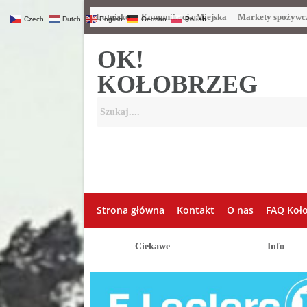
Lotnisko
Komunikacja Miejska
Markety spożywc
Czech
Dutch
English
German
Polish
OK!
KOŁOBRZEG
Strona główna
Kontakt
O nas
FAQ Koł
Ciekawe
Info