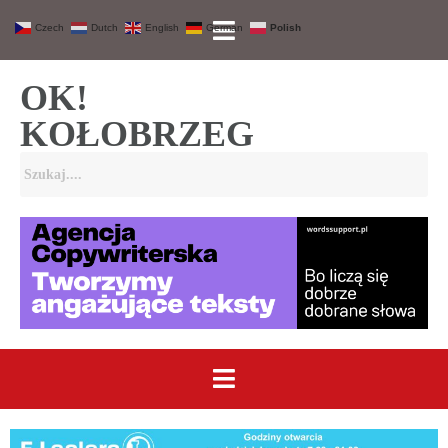
Czech
Dutch
English
German
Polish
OK!
KOŁOBRZEG