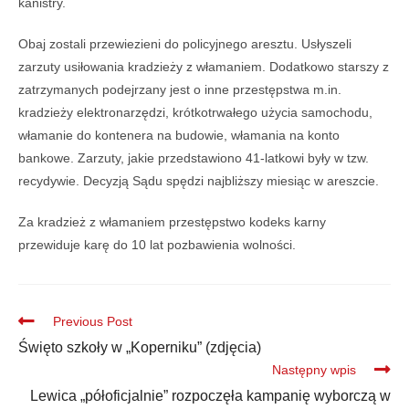
kanistry.
Obaj zostali przewiezieni do policyjnego aresztu. Usłyszeli
zarzuty usiłowania kradzieży z włamaniem. Dodatkowo starszy z
zatrzymanych podejrzany jest o inne przestępstwa m.in.
kradzieży elektronarzędzi, krótkotrwałego użycia samochodu,
włamanie do kontenera na budowie, włamania na konto
bankowe. Zarzuty, jakie przedstawiono 41-latkowi były w tzw.
recydywie. Decyzją Sądu spędzi najbliższy miesiąc w areszcie.
Za kradzież z włamaniem przestępstwo kodeks karny
przewiduje karę do 10 lat pozbawienia wolności.
Previous Post
Święto szkoły w „Koperniku” (zdjęcia)
Następny wpis
Lewica „półoficjalnie” rozpoczęła kampanię wyborczą w