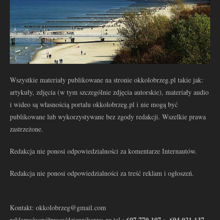
Wszystkie materiały publikowane na stronie okkolobrzeg.pl takie jak:
artykuły, zdjęcia (w tym szczególnie zdjęcia autorskie), materiały audio
i wideo są własnością portalu okkolobrzeg.pl i nie mogą być
publikowane lub wykorzystywane bez zgody redakcji. Wszelkie prawa
zastrzeżone.
Redakcja nie ponosi odpowiedzialności za komentarze Internautów.
Redakcja nie ponosi odpowiedzialności za treść reklam i ogłoszeń.
Kontakt: okkolobrzeg@gmail.com
697 770 107
694 021 137
reklama/współpraca/dziennikarze: nr tel.:
: