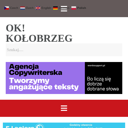
Czech
Dutch
English
German
Polish
OK!
KOŁOBRZEG