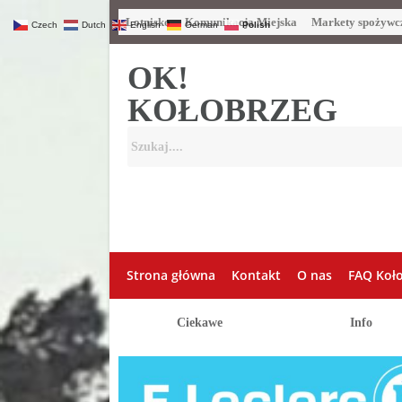
Lotnisko
Komunikacja Miejska
Markety spożywc
Czech
Dutch
English
German
Polish
OK!
KOŁOBRZEG
Strona główna
Kontakt
O nas
FAQ Koł
Ciekawe
Info