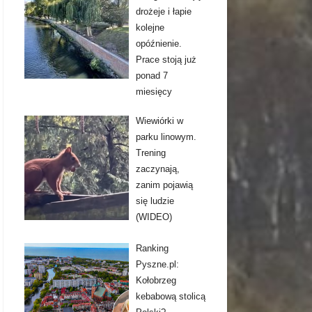
drożeje i łapie
kolejne
opóźnienie.
Prace stoją już
ponad 7
miesięcy
Wiewiórki w
parku linowym.
Trening
zaczynają,
zanim pojawią
się ludzie
(WIDEO)
Ranking
Pyszne.pl:
Kołobrzeg
kebabową stolicą