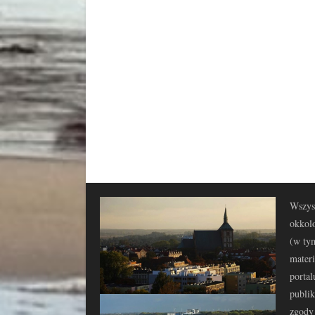
Wszyst
okkolo
(w tym
materi
portal
publi
zgody 