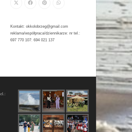
Kontakt: okkolobrzeg@gmail.com
reklama/współpraca/dziennikarze: nr tel.:
697 770 107: 694 021 137
el.: