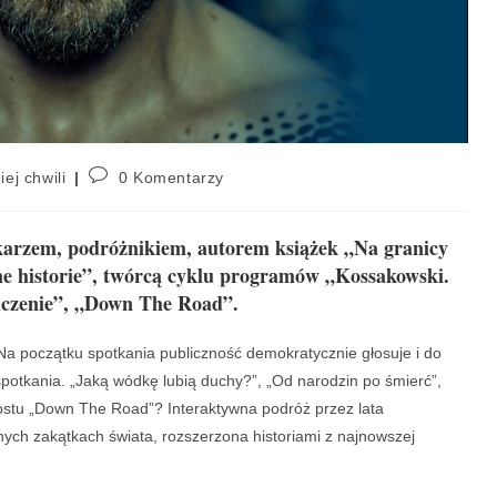
iej chwili
0 Komentarzy
karzem, podróżnikiem, autorem książek „Na granicy
ne historie”, twórcą cyklu programów „Kossakowski.
niczenie”, „Down The Road”.
a początku spotkania publiczność demokratycznie głosuje i do
potkania. „Jaką wódkę lubią duchy?”, „Od narodzin po śmierć”,
stu „Down The Road”? Interaktywna podróż przez lata
ch zakątkach świata, rozszerzona historiami z najnowszej