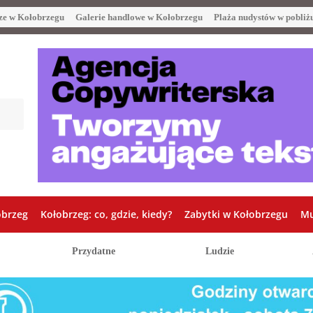
ze w Kołobrzegu
Galerie handlowe w Kołobrzegu
Plaża nudystów w pobliż
obrzeg
Kołobrzeg: co, gdzie, kiedy?
Zabytki w Kołobrzegu
Mu
Przydatne
Ludzie