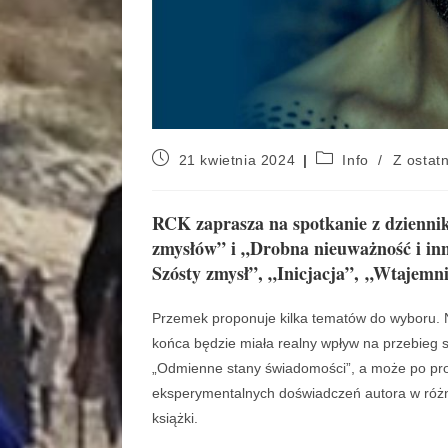
21 kwietnia 2024
Info
/
Z ostatn
RCK zaprasza na spotkanie z dzienni
zmysłów” i „Drobna nieuważność i in
Szósty zmysł”, „Inicjacja”, „Wtajem
Przemek proponuje kilka tematów do wyboru. N
końca będzie miała realny wpływ na przebieg s
„Odmienne stany świadomości”, a może po pro
eksperymentalnych doświadczeń autora w różny
książki.