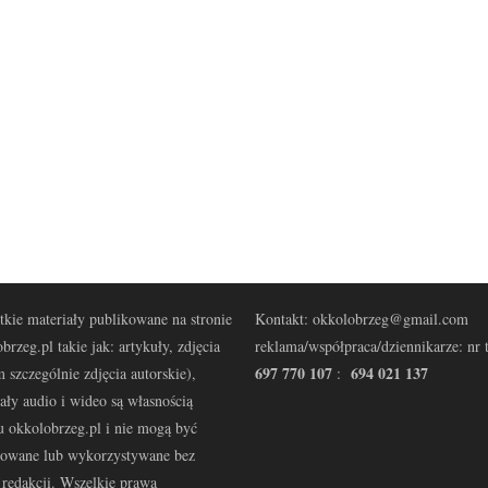
kie materiały publikowane na stronie
Kontakt: okkolobrzeg@gmail.com
brzeg.pl takie jak: artykuły, zdjęcia
reklama/współpraca/dziennikarze: nr t
697 770 107
694 021 137
 szczególnie zdjęcia autorskie),
:
ały audio i wideo są własnością
u okkolobrzeg.pl i nie mogą być
kowane lub wykorzystywane bez
redakcji. Wszelkie prawa