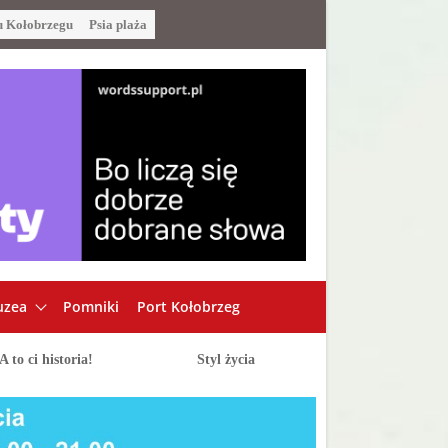
u Kołobrzegu
Psia plaża
zea
Pomniki
Port Kołobrzeg
A to ci historia!
Styl życia