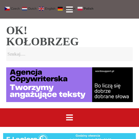
Czech
Dutch
English
German
Polish
OK!
KOŁOBRZEG