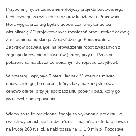
Przypomnijmy, że zamówienie dotyczy projektu budowlanego i
technicznego wszystkich branż oraz kosztorysu. Pracownia,
która wygra przetarg będzie zobowiązana wykonać też
wizualizację 3D projektowanych rozwiązań oraz uzyskać decyzję
Zachodniopomorskiego Wojewódzkiego Konserwatora
Zabytków pozwalającej na prowadzenie robót związanych z
zagospodarowaniem bulwarów (tereny przy ul. Rzecznej
położone są na obszarze wpisanym do rejestru zabytków).
W przetargu wpłynęło 5 ofert. Jednak 23 czerwca miasto
unieważniło go, bo oferent, który złożył najkorzystniejszą
cenowo ofertę, przy jej sporządzaniu popełnił błąd, który go
wykluczył z postępowania.
Wiemy za to ile projektanci żądają za wykonanie projektu i w
swoich wycenach się bardzo różnią – najtańsza oferta opiewała
na kwotę 268 tys. zł, a najdroższa na … 1,9 mln zł. Pozostałe