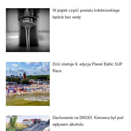
W piątek część powiatu kołobrzeskiego
będzie bez wody
Dziś startuje 9. edycja Planet Baltic SUP
Race
Dachowanie na DW163. Kierowca był pod
wpływem alkoholu