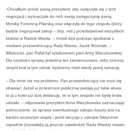
-Chciałbym prosić panią prezydent, aby wyłączyła się z tych
negocjacji i wyznaczyła do nich swoją zastępczynię panią
Monikę Foremną-Pilarską oraz włączyła do tego zespołu (który
będzie negocjował zakup – dop. red.) przedstawicieli wszystkich
klubów w Radzie Miasta. – mówił dziś podczas spotkania z
mediami przewodniczący Rady Miasta, Jacek Woźniak. –
Właściciel, pan Rafał był sztabowcem pani Anny Mieczkowskiej.
Dla czystości sprawy jesteśmy też zainteresowani, żeby szerszy
zespół brał w tym udział, będziemy mieli wtedy jasną sytuację.
– Dla mnie nie ma problemu. Pan przewodniczący nie musi się
obawiać. Jeżeli w przestrzeni publicznej padają już takie słowa,
to ja z kolei już dziś deklaruję, że w tym zespole nie będę brała
udziału. – odpowiada prezydent Anna Mieczkowska zaznaczając
jednocześnie, że sprawa ewentualnego zakupu baszty jest na
bardzo wczesnym etapie i jeżeli decyzja o zakupie faktycznie
zapadnie (musiałaby ją jeszcze zatwierdzić Rada Miasta) miasto