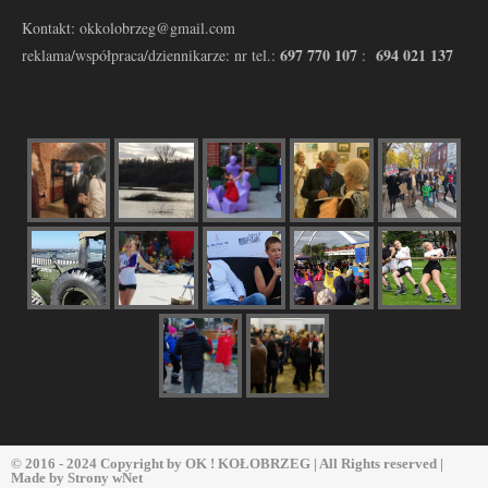
Kontakt: okkolobrzeg@gmail.com
697 770 107
694 021 137
reklama/współpraca/dziennikarze: nr tel.:
:
© 2016 - 2024 Copyright by
OK ! KOŁOBRZEG
| All Rights reserved |
Made by
Strony wNet