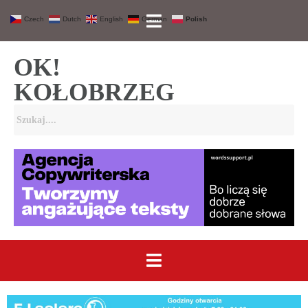
Czech
Dutch
English
German
Polish
OK!
KOŁOBRZEG