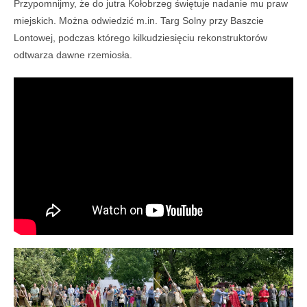
Przypomnijmy, że do jutra Kołobrzeg świętuje nadanie mu praw
miejskich. Można odwiedzić m.in. Targ Solny przy Baszcie
Lontowej, podczas którego kilkudziesięciu rekonstruktorów
odtwarza dawne rzemiosła.