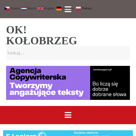
Czech
Dutch
English
German
Polish
OK!
KOŁOBRZEG