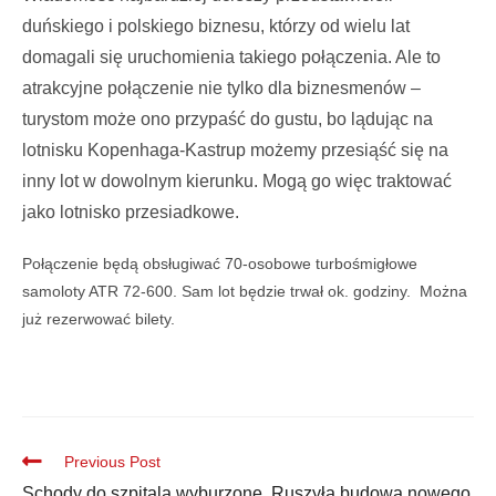
duńskiego i polskiego biznesu, którzy od wielu lat
domagali się uruchomienia takiego połączenia. Ale to
atrakcyjne połączenie nie tylko dla biznesmenów –
turystom może ono przypaść do gustu, bo lądując na
lotnisku Kopenhaga-Kastrup możemy przesiąść się na
inny lot w dowolnym kierunku. Mogą go więc traktować
jako lotnisko przesiadkowe.
Połączenie będą obsługiwać 70-osobowe turbośmigłowe
samoloty ATR 72-600. Sam lot będzie trwał ok. godziny. Można
już rezerwować bilety.
Previous Post
Schody do szpitala wyburzone. Ruszyła budowa nowego