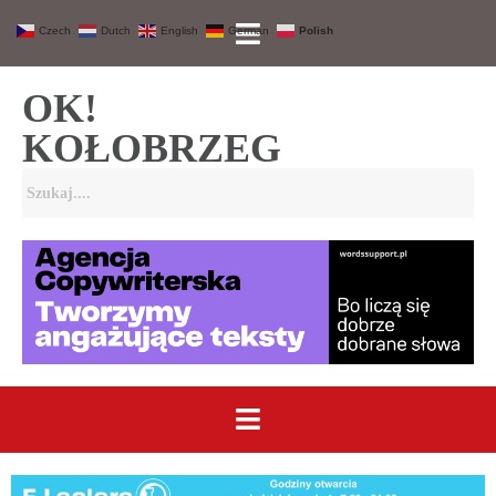
Czech
Dutch
English
German
Polish
OK!
KOŁOBRZEG