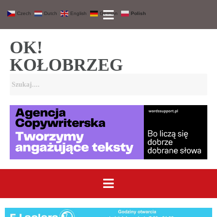
Czech
Dutch
English
German
Polish
OK!
KOŁOBRZEG