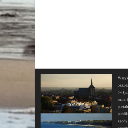
Wszyst
okkolo
(w tym
materi
portal
publi
zgody 
zastrz