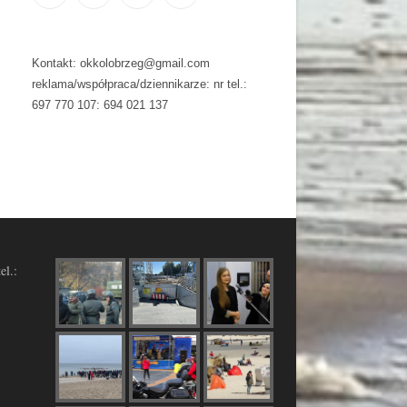
Kontakt: okkolobrzeg@gmail.com
reklama/współpraca/dziennikarze: nr tel.:
697 770 107: 694 021 137
el.: