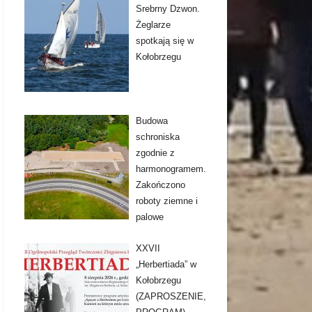
Srebrny Dzwon.
Żeglarze
spotkają się w
Kołobrzegu
Budowa
schroniska
zgodnie z
harmonogramem.
Zakończono
roboty ziemne i
palowe
XXVII
„Herbertiada” w
Kołobrzegu
(ZAPROSZENIE,