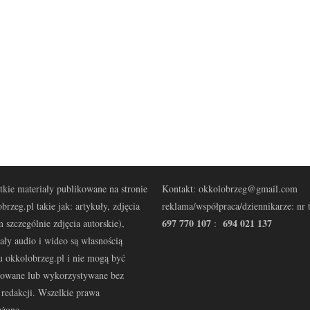
kie materiały publikowane na stronie
Kontakt: okkolobrzeg@gmail.com
brzeg.pl takie jak: artykuły, zdjęcia
reklama/współpraca/dziennikarze: nr t
697 770 107
694 021 137
 szczególnie zdjęcia autorskie),
:
ały audio i wideo są własnością
u okkolobrzeg.pl i nie mogą być
kowane lub wykorzystywane bez
redakcji. Wszelkie prawa
eżone.