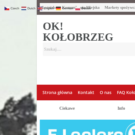
Lotnisko
Komunikacja Miejska
Markety spożywc
Czech
Dutch
English
German
Polish
OK!
KOŁOBRZEG
Strona główna
Kontakt
O nas
FAQ Koł
Ciekawe
Info