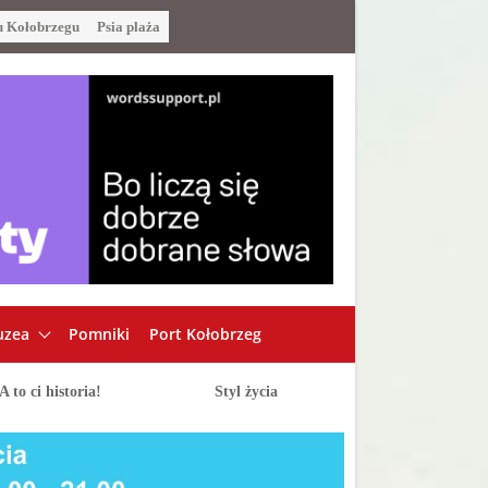
u Kołobrzegu
Psia plaża
zea
Pomniki
Port Kołobrzeg
A to ci historia!
Styl życia