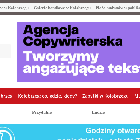
ze w Kołobrzegu
Galerie handlowe w Kołobrzegu
Plaża nudystów w pobliż
obrzeg
Kołobrzeg: co, gdzie, kiedy?
Zabytki w Kołobrzegu
Mu
Przydatne
Ludzie