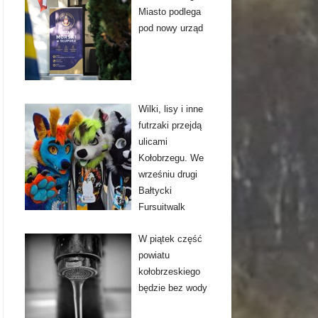
Miasto podlega
pod nowy urząd
Wilki, lisy i inne
futrzaki przejdą
ulicami
Kołobrzegu. We
wrześniu drugi
Bałtycki
Fursuitwalk
W piątek część
powiatu
kołobrzeskiego
będzie bez wody