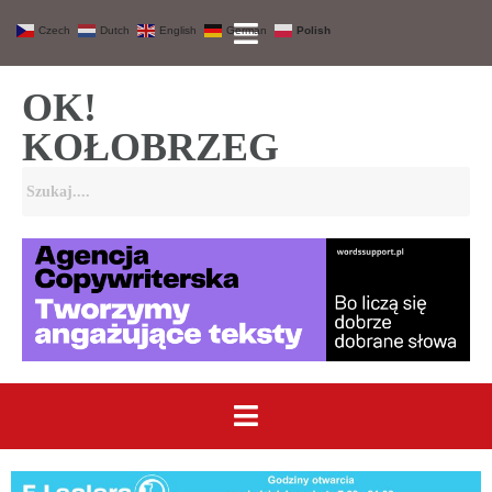
Czech
Dutch
English
German
Polish
OK!
KOŁOBRZEG