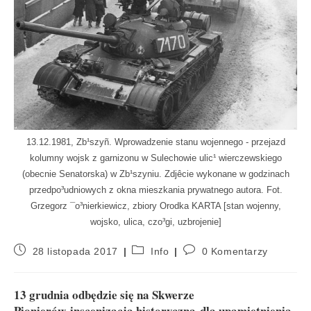
13.12.1981, Zb¹szyñ. Wprowadzenie stanu wojennego - przejazd
kolumny wojsk z garnizonu w Sulechowie ulic¹ wierczewskiego
(obecnie Senatorska) w Zb¹szyniu. Zdjêcie wykonane w godzinach
przedpo³udniowych z okna mieszkania prywatnego autora. Fot.
Grzegorz ¯o³nierkiewicz, zbiory Orodka KARTA [stan wojenny,
wojsko, ulica, czo³gi, uzbrojenie]
28 listopada 2017
Info
0 Komentarzy
13 grudnia odbędzie się na Skwerze
Pionierów inscenizacja historyczna dla upamiętnienia