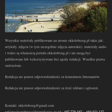
Wszystkie materiały publikowane na stronie okkolobrzeg.pl takie jak:
artykuły, zdjęcia (w tym szczególnie zdjęcia autorskie), materiały audio
i wideo są własnością portalu okkolobrzeg.pl i nie mogą być
publikowane lub wykorzystywane bez zgody redakcji. Wszelkie prawa
zastrzeżone.
Redakcja nie ponosi odpowiedzialności za komentarze Internautów.
Redakcja nie ponosi odpowiedzialności za treść reklam i ogłoszeń.
Kontakt: okkolobrzeg@gmail.com
697 770 107
694 021 137
reklama/współpraca/dziennikarze: nr tel.:
: