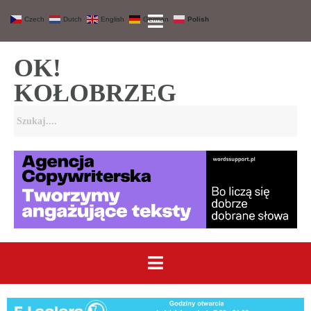
Czech
Dutch
English
German
Polish
OK!
KOŁOBRZEG