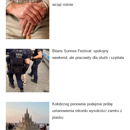
wciąż rośnie
Bilans Sunrise Festival: spokojny
weekend, ale pracowity dla służb i szpitala
Kołobrzeg ponownie podejmie próbę
ustanowienia rekordu wysokości zamku z
piasku