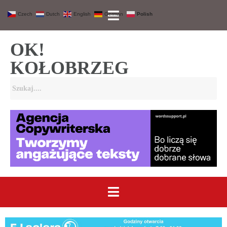
Czech
Dutch
English
German
Polish
OK!
KOŁOBRZEG