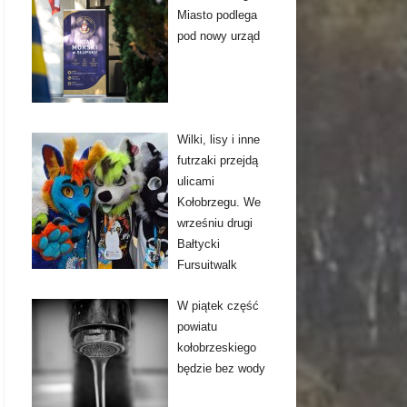
Miasto podlega
pod nowy urząd
Wilki, lisy i inne
futrzaki przejdą
ulicami
Kołobrzegu. We
wrześniu drugi
Bałtycki
Fursuitwalk
W piątek część
powiatu
kołobrzeskiego
będzie bez wody