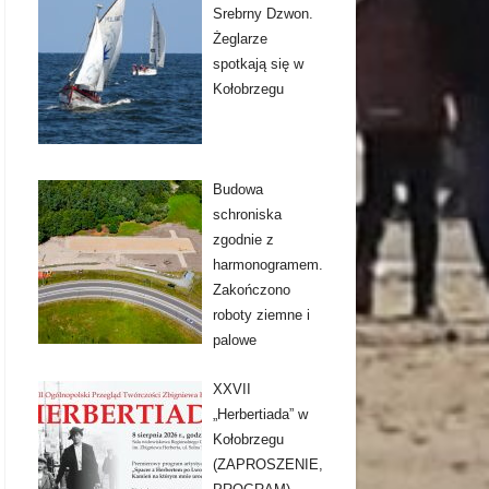
Srebrny Dzwon.
Żeglarze
spotkają się w
Kołobrzegu
Budowa
schroniska
zgodnie z
harmonogramem.
Zakończono
roboty ziemne i
palowe
XXVII
„Herbertiada” w
Kołobrzegu
(ZAPROSZENIE,