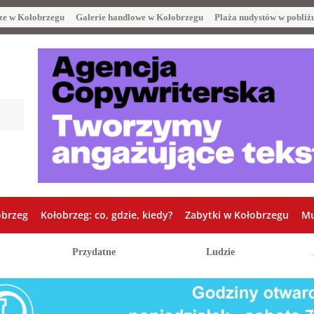
ze w Kołobrzegu
Galerie handlowe w Kołobrzegu
Plaża nudystów w pobliż
obrzeg
Kołobrzeg: co, gdzie, kiedy?
Zabytki w Kołobrzegu
Mu
Przydatne
Ludzie