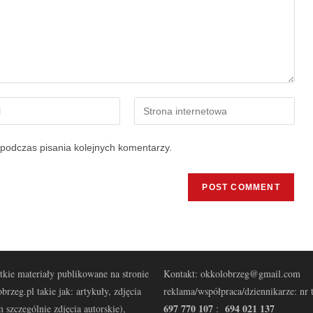
podczas pisania kolejnych komentarzy.
kie materiały publikowane na stronie
Kontakt: okkolobrzeg@gmail.com
brzeg.pl takie jak: artykuły, zdjęcia
reklama/współpraca/dziennikarze: nr t
697 770 107
694 021 137
 szczególnie zdjęcia autorskie),
: