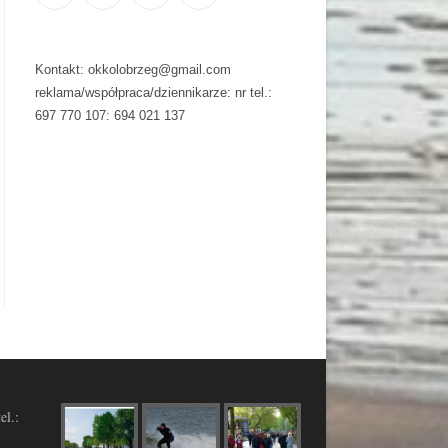
Kontakt: okkolobrzeg@gmail.com
reklama/współpraca/dziennikarze: nr tel.:
697 770 107: 694 021 137
el.: