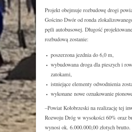
Projekt obejmuje rozbudowę drogi powi
Gościno Dwór od ronda zlokalizowanego
pętli autobusowej. Długość projektowa
rozbudową zostanie:
poszerzona jezdnia do 6,0 m,
wybudowana droga dla pieszych i rowe
zatokami,
istniejące elementy odwodnienia zos
wykonane nowe oznakowanie pionowe
–
Powiat Kołobrzeski na realizację tej i
Rozwoju Dróg w wysokości 60% oraz bu
wynosi ok. 6.000.000,00 złotych brutto.