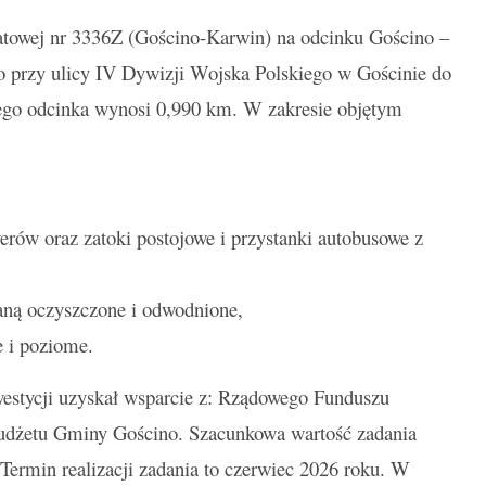
atowej nr 3336Z (Gościno-Karwin) na odcinku Gościno –
 przy ulicy IV Dywizji Wojska Polskiego w Gościnie do
nego odcinka wynosi 0,990 km. W zakresie objętym
rów oraz zatoki postojowe i przystanki autobusowe z
taną oczyszczone i odwodnione,
 i poziome.
nwestycji uzyskał wsparcie z: Rządowego Funduszu
dżetu Gminy Gościno. Szacunkowa wartość zadania
 Termin realizacji zadania to czerwiec 2026 roku. W