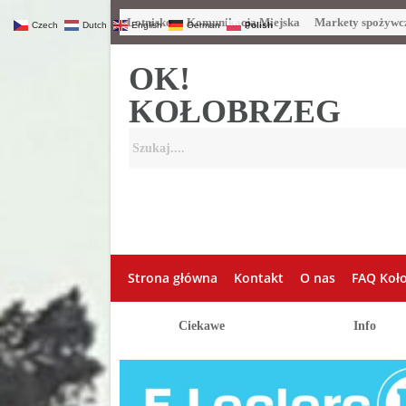
Lotnisko
Komunikacja Miejska
Markety spożywc
Czech
Dutch
English
German
Polish
OK!
KOŁOBRZEG
Strona główna
Kontakt
O nas
FAQ Koł
Ciekawe
Info