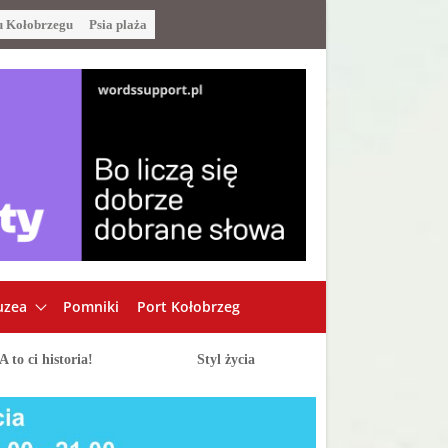
u Kołobrzegu
Psia plaża
zea
Pomniki
Port Kołobrzeg
A to ci historia!
Styl życia