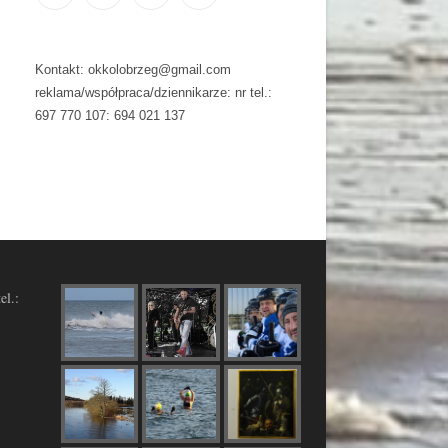
Kontakt: okkolobrzeg@gmail.com
reklama/współpraca/dziennikarze: nr tel.:
697 770 107: 694 021 137
el.: