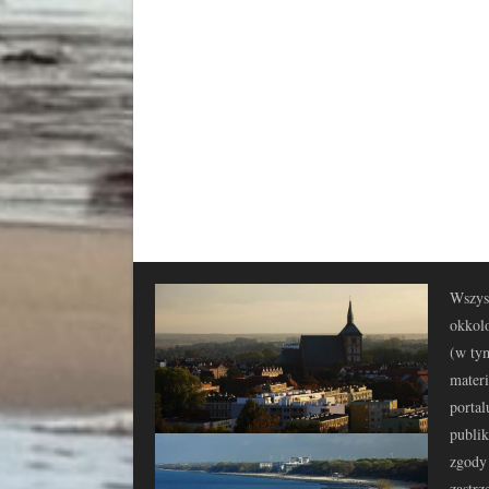
Wszyst
okkolo
(w tym
materi
portal
publi
zgody 
zastrz