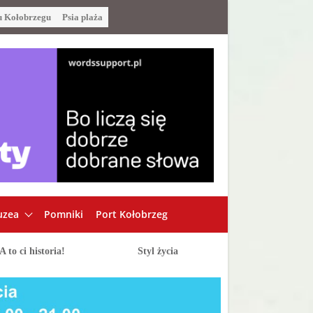
u Kołobrzegu
Psia plaża
zea
Pomniki
Port Kołobrzeg
A to ci historia!
Styl życia