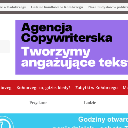
ze w Kołobrzegu
Galerie handlowe w Kołobrzegu
Plaża nudystów w pobliż
obrzeg
Kołobrzeg: co, gdzie, kiedy?
Zabytki w Kołobrzegu
Mu
Przydatne
Ludzie