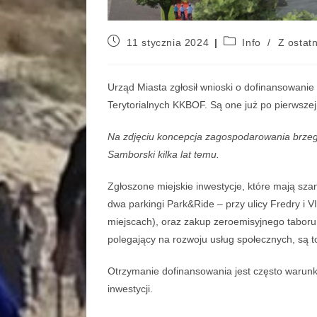
11 stycznia 2024
Info
/
Z ostatn
Urząd Miasta zgłosił wnioski o dofinansowanie
Terytorialnych KKBOF. Są one już po pierwszej 
Na zdjęciu koncepcja zagospodarowania brzegó
Samborski kilka lat temu.
Zgłoszone miejskie inwestycje, które mają sza
dwa parkingi Park&Ride – przy ulicy Fredry i VI
miejscach), oraz zakup zeroemisyjnego taboru 
polegający na rozwoju usług społecznych, są to
Otrzymanie dofinansowania jest często warunki
inwestycji.