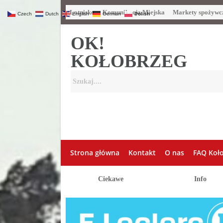
Lotnisko
Komunikacja Miejska
Markety spożywc
Czech
Dutch
English
German
Polish
OK!
KOŁOBRZEG
Strona główna
Kontakt
O nas
FAQ Koł
Ciekawe
Info