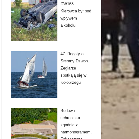
DW163.
Kierowca był pod
wpływem
alkoholu
47. Regaty o
Srebrny Dzwon.
Żeglarze
spotkają się w
Kołobrzegu
Budowa
schroniska
zgodnie z
harmonogramem.