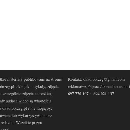
kie materiały publikowane na stronie
Kontakt: okkolobrzeg@gmail.com
brzeg.pl takie jak: artykuły, zdjęcia
reklama/współpraca/dziennikarze: nr t
697 770 107
694 021 137
 szczególnie zdjęcia autorskie),
:
ały audio i wideo są własnością
u okkolobrzeg.pl i nie mogą być
kowane lub wykorzystywane bez
redakcji. Wszelkie prawa
eżone.