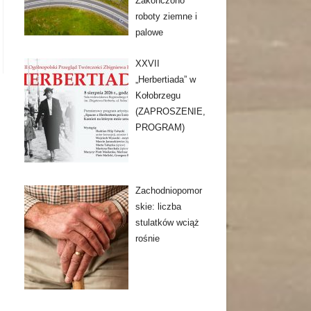
Zakończono
roboty ziemne i
palowe
XXVII
„Herbertiada” w
Kołobrzegu
(ZAPROSZENIE,
PROGRAM)
Zachodniopomor
skie: liczba
stulatków wciąż
rośnie