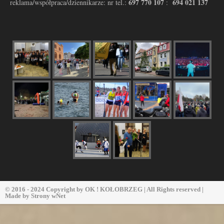
697 770 107
694 021 137
reklama/współpraca/dziennikarze: nr tel.:
:
© 2016 - 2024 Copyright by
OK ! KOŁOBRZEG
| All Rights reserved |
Made by
Strony wNet