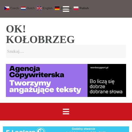
Czech
Dutch
English
German
Polish
OK!
KOŁOBRZEG