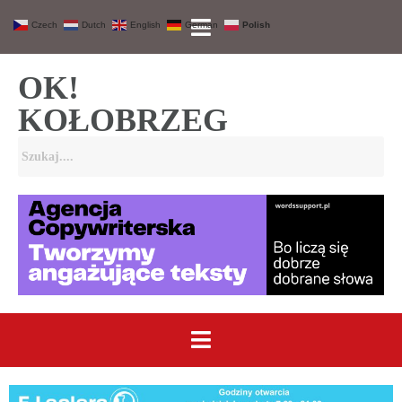
Czech
Dutch
English
German
Polish
OK!
KOŁOBRZEG