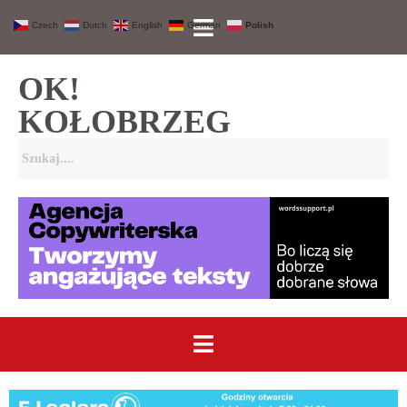
Czech
Dutch
English
German
Polish
OK!
KOŁOBRZEG