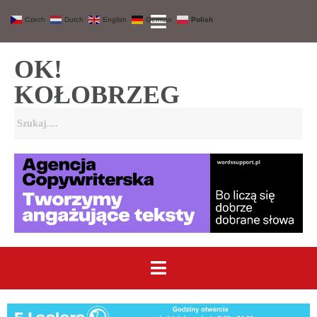
Czech
Dutch
English
German
Polish
OK!
KOŁOBRZEG