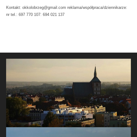
Kontakt: okkolobrzeg@gmail.com reklama/współpraca/dziennikarze:
nr tel.: 697 770 107: 694 021 137