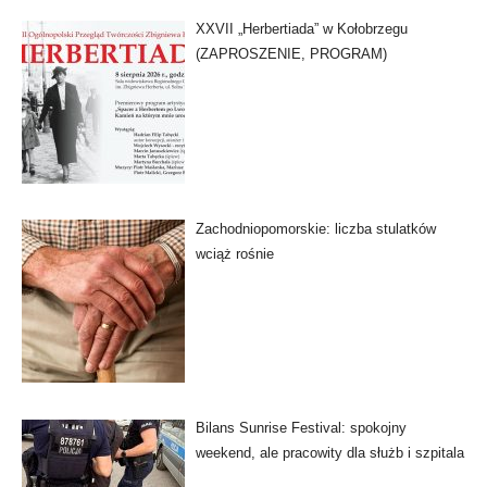
XXVII „Herbertiada” w Kołobrzegu
(ZAPROSZENIE, PROGRAM)
Zachodniopomorskie: liczba stulatków
wciąż rośnie
Bilans Sunrise Festival: spokojny
weekend, ale pracowity dla służb i szpitala