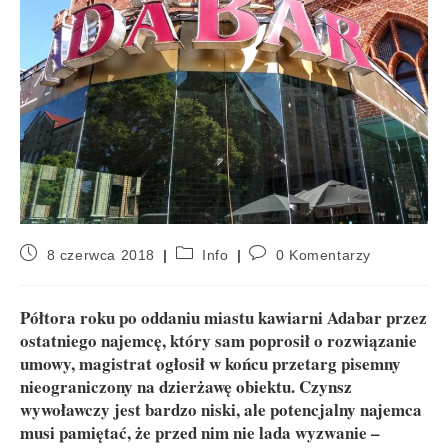
8 czerwca 2018
Info
0 Komentarzy
Półtora roku po oddaniu miastu kawiarni Adabar przez
ostatniego najemcę, który sam poprosił o rozwiązanie
umowy, magistrat ogłosił w końcu przetarg pisemny
nieograniczony na dzierżawę obiektu. Czynsz
wywoławczy jest bardzo niski, ale potencjalny najemca
musi pamiętać, że przed nim nie lada wyzwanie –