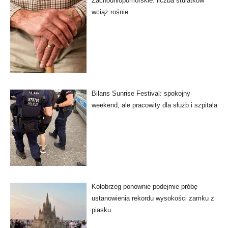
Zachodniopomorskie: liczba stulatków
wciąż rośnie
Bilans Sunrise Festival: spokojny
weekend, ale pracowity dla służb i szpitala
Kołobrzeg ponownie podejmie próbę
ustanowienia rekordu wysokości zamku z
piasku