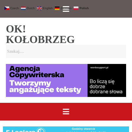
Czech
Dutch
English
German
Polish
OK!
KOŁOBRZEG