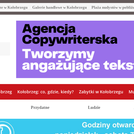
ze w Kołobrzegu
Galerie handlowe w Kołobrzegu
Plaża nudystów w pobliż
obrzeg
Kołobrzeg: co, gdzie, kiedy?
Zabytki w Kołobrzegu
Mu
Przydatne
Ludzie