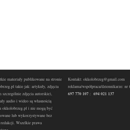
kie materiały publikowane na stronie
Kontakt: okkolobrzeg@gmail.com
brzeg.pl takie jak: artykuły, zdjęcia
reklama/współpraca/dziennikarze: nr t
697 770 107
694 021 137
 szczególnie zdjęcia autorskie),
:
ały audio i wideo są własnością
u okkolobrzeg.pl i nie mogą być
kowane lub wykorzystywane bez
redakcji. Wszelkie prawa
eżone.