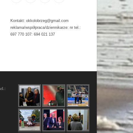
Kontakt: okkolobrzeg@gmail.com
reklama/współpraca/dziennikarze: nr tel.:
697 770 107: 694 021 137
el.: