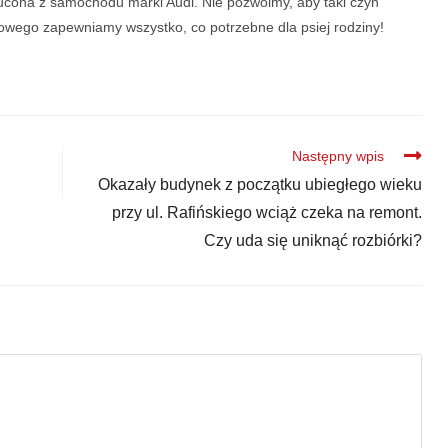
ucona z samochodu marki Audi. Nie pozwólmy, aby taki czyn
owego zapewniamy wszystko, co potrzebne dla psiej rodziny!
Następny wpis
Okazały budynek z początku ubiegłego wieku
przy ul. Rafińskiego wciąż czeka na remont.
Czy uda się uniknąć rozbiórki?