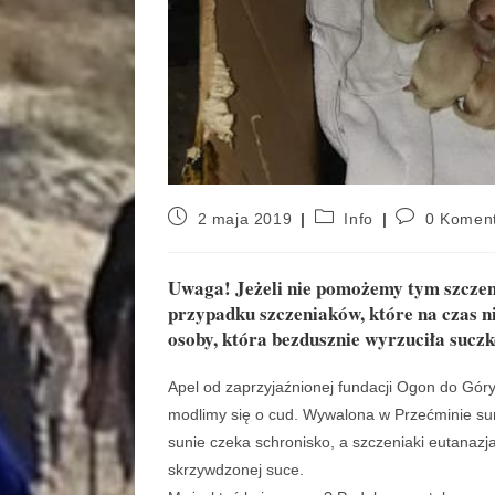
2 maja 2019
Info
0 Komen
Uwaga! Jeżeli nie pomożemy tym szczen
przypadku szczeniaków, które na czas 
osoby, która bezdusznie wyrzuciła sucz
Apel od zaprzyjaźnionej fundacji Ogon do Gór
modlimy się o cud. Wywalona w Przećminie s
sunie czeka schronisko, a szczeniaki eutanazj
skrzywdzonej suc
e.