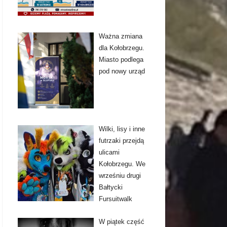
Ważna zmiana
dla Kołobrzegu.
Miasto podlega
pod nowy urząd
Wilki, lisy i inne
futrzaki przejdą
ulicami
Kołobrzegu. We
wrześniu drugi
Bałtycki
Fursuitwalk
W piątek część