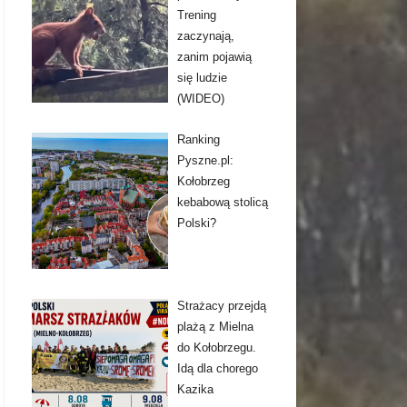
Trening
zaczynają,
zanim pojawią
się ludzie
(WIDEO)
Ranking
Pyszne.pl:
Kołobrzeg
kebabową stolicą
Polski?
Strażacy przejdą
plażą z Mielna
do Kołobrzegu.
Idą dla chorego
Kazika