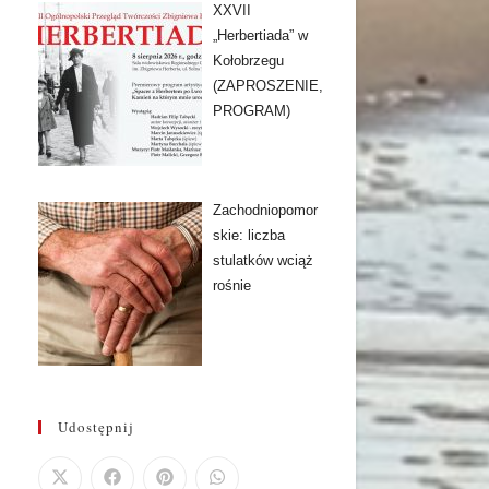
XXVII
„Herbertiada” w
Kołobrzegu
(ZAPROSZENIE,
PROGRAM)
Zachodniopomor
skie: liczba
stulatków wciąż
rośnie
Udostępnij