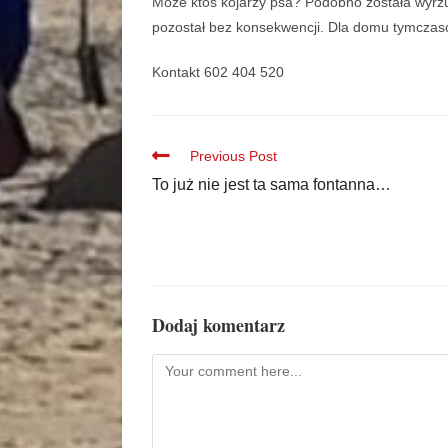
Może ktoś kojarzy psa? Podobno została wyrz
pozostał bez konsekwencji. Dla domu tymczas
Kontakt 602 404 520
Previous Post
To już nie jest ta sama fontanna…
Dodaj komentarz