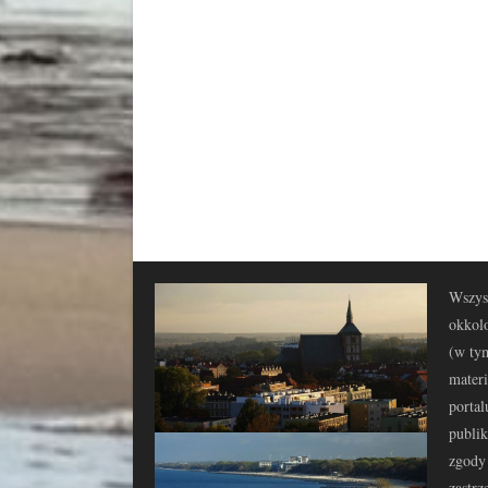
Wszyst
okkolo
(w tym
materi
portal
publi
zgody 
zastrz