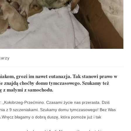
tarzy
iakom, grozi im nawet eutanazja. Tak stanowi prawo w
nie znajdą choćby domu tymczasowego. Szukamy też
kę z małymi z samochodu.
y: „Kołobrzeg-Przećmino. Czasami życie nas przerasta. Dziś
unia z 9 szczeniakami. Szukamy domu tymczasowego! Bez Was
a.Wręcz błagamy o dobrą duszę, która pomoże już i tak