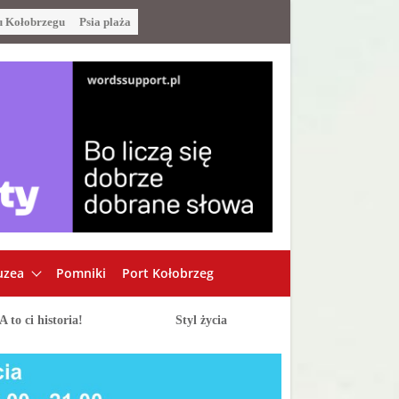
u Kołobrzegu
Psia plaża
zea
Pomniki
Port Kołobrzeg
A to ci historia!
Styl życia