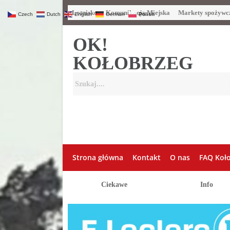
Lotnisko
Komunikacja Miejska
Markety spożywc
Czech
Dutch
English
German
Polish
OK!
KOŁOBRZEG
Strona główna
Kontakt
O nas
FAQ Koł
Ciekawe
Info