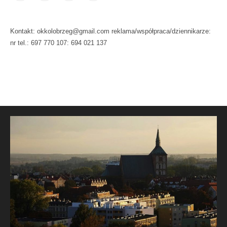
Kontakt: okkolobrzeg@gmail.com reklama/współpraca/dziennikarze:
nr tel.: 697 770 107: 694 021 137