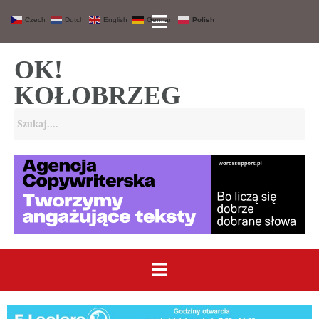
Czech
Dutch
English
German
Polish
OK!
KOŁOBRZEG