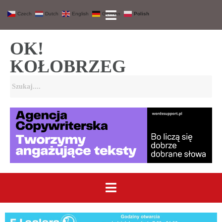
Czech
Dutch
English
German
Polish
OK!
KOŁOBRZEG