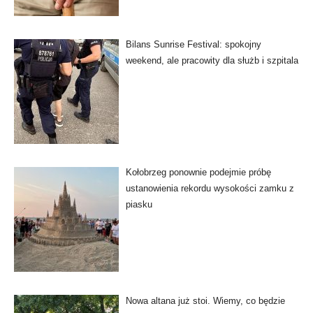
Bilans Sunrise Festival: spokojny
weekend, ale pracowity dla służb i szpitala
Kołobrzeg ponownie podejmie próbę
ustanowienia rekordu wysokości zamku z
piasku
Nowa altana już stoi. Wiemy, co będzie