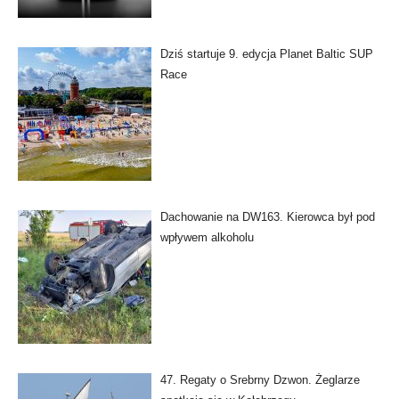
Dziś startuje 9. edycja Planet Baltic SUP
Race
Dachowanie na DW163. Kierowca był pod
wpływem alkoholu
47. Regaty o Srebrny Dzwon. Żeglarze