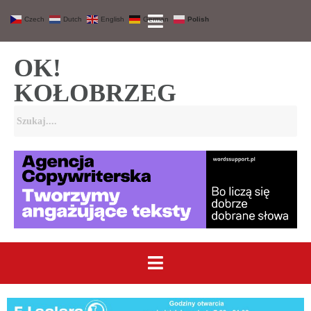
Czech
Dutch
English
German
Polish
OK!
KOŁOBRZEG