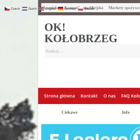
Lotnisko
Komunikacja Miejska
Markety spożywc
Czech
Dutch
English
German
Polish
OK!
KOŁOBRZEG
Strona główna
Kontakt
O nas
FAQ Koł
Ciekawe
Info