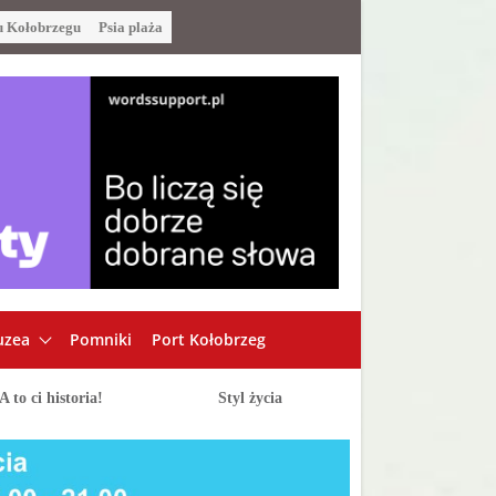
u Kołobrzegu
Psia plaża
zea
Pomniki
Port Kołobrzeg
A to ci historia!
Styl życia