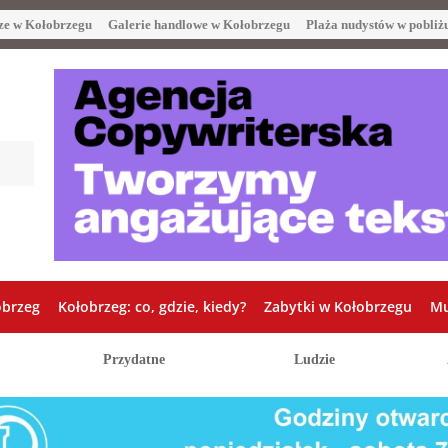
ze w Kołobrzegu
Galerie handlowe w Kołobrzegu
Plaża nudystów w pobliż
obrzeg
Kołobrzeg: co, gdzie, kiedy?
Zabytki w Kołobrzegu
Mu
Przydatne
Ludzie