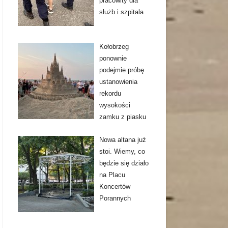
pracowity dla
służb i szpitala
Kołobrzeg
ponownie
podejmie próbę
ustanowienia
rekordu
wysokości
zamku z piasku
Nowa altana już
stoi. Wiemy, co
będzie się działo
na Placu
Koncertów
Porannych