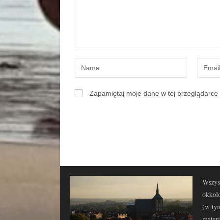
Zapamiętaj moje dane w tej przeglądarce 
Wszyst
okkolo
(w tym
materi