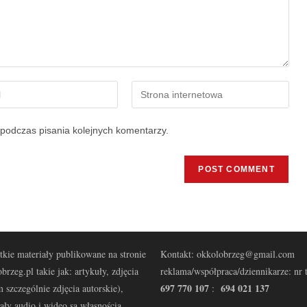
podczas pisania kolejnych komentarzy.
kie materiały publikowane na stronie
Kontakt: okkolobrzeg@gmail.com
brzeg.pl takie jak: artykuły, zdjęcia
reklama/współpraca/dziennikarze: nr t
697 770 107
694 021 137
 szczególnie zdjęcia autorskie),
:
ały audio i wideo są własnością