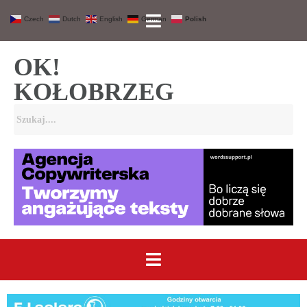
Czech
Dutch
English
German
Polish
OK!
KOŁOBRZEG