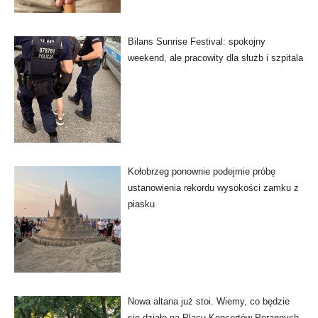
Bilans Sunrise Festival: spokojny
weekend, ale pracowity dla służb i szpitala
Kołobrzeg ponownie podejmie próbę
ustanowienia rekordu wysokości zamku z
piasku
Nowa altana już stoi. Wiemy, co będzie
się działo na Placu Koncertów Porannych